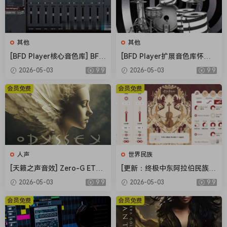
•Built for Kontakt 5.8.1 and above – full, retail version of
Kontakt required
NOTE ON DELAY: this library has a moderately delayed
其他
其他
response (140 ms) when playing, to further the musicality
[BFD Player核心音色库] BFD
[BFD Player扩展音色库怀旧
of the legatos. The library is heavily optimized for this
Drums BFD Player Core Libr
摇滚] BFD Drums BFD Playe
2026-05-03
9.9
2026-05-03
9.9
delay amount. All the elements of the library (legatos,
ary v1.0.0.9-R2R（4.72GB）
r Extension London 70s v1.
sustains, attacks, releases, etc) are on the same delay,
0.0.13-R2R（2.71GB）
会员免费
会员免费
which allow you to play in your parts, quantize them, set
the track delay to -140 ms and have everything be on the
beat.
人声
世界民族
[天籁之声音效] Zero-G ETHE
[更新：终极中东阿拉伯民族管
RA Gold Odyssey v1.0.2 [KO
弦乐音源合集] Strezov Samp
2026-05-03
9.9
2026-05-03
9.9
NTAKT]（5.23GB）
ling Arabian Ethnic Orchestr
a v1.1 [KONTAKT]（57.37G
会员免费
会员免费
B）