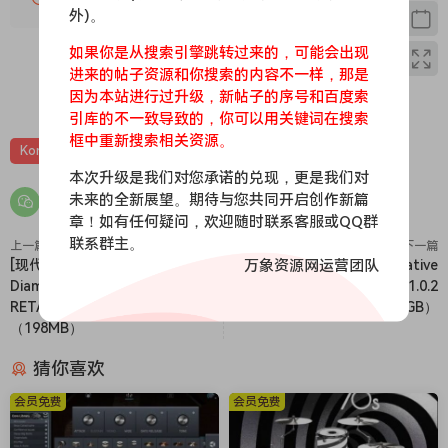
外)。
helps minimize a musician’s susceptibility to timbral
variation between sustain and shorter legato assets.
如果你是从搜索引擎跳转过来的，可能会出现
•Solo violinist
进来的帖子资源和你搜索的内容不一样，那是
•One dynamic layer (in the territory of ff)
0
0
因为本站进行过升级，新帖子的序号和百度索
•Slurred pitch-memory legato, recorded con moto (with
引库的不一致导致的，你可以用关键词在搜索
框中重新搜索相关资源。
movement in the bowing and vibrato)
Kontakt
管弦乐
音源
•Dramatic portamento legato, triggered by playing velocity
本次升级是我们对您承诺的兑现，更是我们对
100-127 on upwards-intervals of P4-P8
未来的全新展望。期待与您共同开启创作新篇
•Same-note bow-change repetitions, triggered by
章！如有任何疑问，欢迎随时联系客服或QQ群
repeating notes with the sustain pedal pressed down
联系群主。
上一篇
下一篇
万象资源网运营团队
•“Active-bow” sustains (non-static longs that move and
[现代西海岸嘻哈音色乐器插件]
[铜管弦乐合奏音源] Native
Diamond Loopz Slapz 2 VST
Instruments Valves v1.0.2
evolve while simultaneously maintaining the
RETAiL [WiN, MacOSX]
[KONTAKT]（10.84GB）
dynamic/timbre)
（198MB）
•Short, responsive release samples
•One mic position – recorded at a moderately close
猜你喜欢
distance in a hall with a stereo pair
会员免费
会员免费
•48kHz / 24bit
•NCW-compressed, ~517.2 MB total