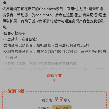
样。
该库延续了正在展开的Con Moto系列，采用“主动弓”延音和连
奏录音（带动感）的con moto。后者在这里通过“音高记忆”适应
得以扩展，有助于减少音乐家对延音与短连奏资产音色变化的影
响。
•独奏小提琴手
•一层动态（在ff音域）
•含糊音高记忆连奏，按机录制（含弓法和颤音的运动）
•戏剧性的滑音连奏，由演奏力度100-127触发，音程为P4-P8的
上行音程
•同音换弓重复，由踩下延音踏板重复音符触发
•“动态弓”延音（非静态长音，在保持力度/音色的同时，动态变
阅读全文
化）
•短小、响应灵敏的释放采样
•单麦克风位置——在音乐厅内以中等距离使用立体声麦克风录制
资源下载
•48kHz / 24位
9.9
•NCW压缩，总容量~517.2 MB
下载价格
学分
•适用于
Kontakt
5.8.1及以上版本——需要完整零售版的Kontakt
VIP免费
升级VIP