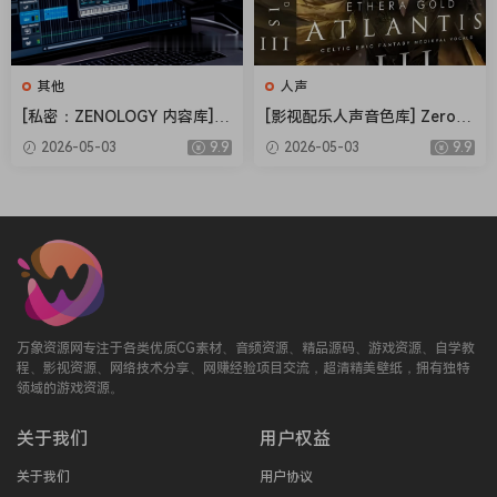
其他
人声
[私密：ZENOLOGY 内容库] R
[影视配乐人声音色库] Zero-G
oland Cloud ZENOLOGY Co
Ethera Gold Atlantis 3 v3.5.
2026-05-03
9.9
2026-05-03
9.9
ntent v2026.04-R2R [WiN]
2 [KONTAKT]（34.2GB）
（1.93GB）
万象资源网专注于各类优质CG素材、音频资源、精品源码、游戏资源、自学教
程、影视资源、网络技术分享、网赚经验项目交流，超清精美壁纸，拥有独特
领域的游戏资源。
关于我们
用户权益
关于我们
用户协议