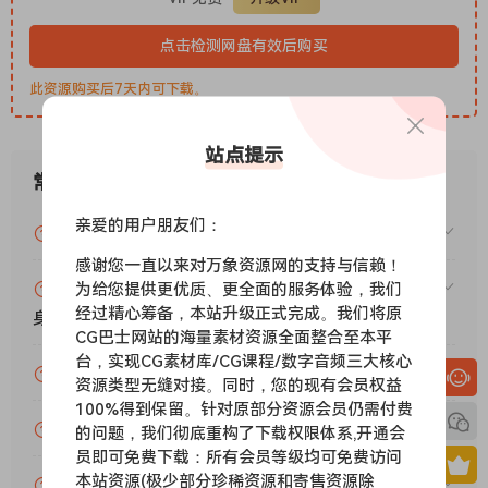
关于延迟的说明：此音色库具有中等延迟的响应演奏时使用 140
毫秒的延迟，以增强连奏的音乐性。该音色库针对此延迟值进行
点击检测网盘有效后购买
了深度优化。音色库中的所有元素（连奏、延音、起音、释放
此资源购买后7天内可下载。
等）都使用相同的延迟，这使得您可以在演奏自己的部分时进行
量化，将音轨延迟设置为 -140 毫秒，即可确保所有声音都与节
拍完美契合。
站点提示
Solos of the Sea – Solo Violin B is a very simple solo legato
常见问题
instrument. This library explores a fairly specific sound: a
亲爱的用户朋友们：
loud, ff-esque dynamic with heavily slurred legatos. You
VIP资源或免费资源能否做为商业用途？
can trigger even more dramatic portamento legatos by
感谢您一直以来对万象资源网的支持与信赖！
playing hard velocities on certain idiomatic intervals. In
赞助包月VIP（或包年VIP）后能升级包年（或终
为给您提供更优质、更全面的服务体验，我们
经过精心筹备，本站升级正式完成。我们将原
addition, this release also has same-note bow-change
身VIP）吗？
CG巴士网站的海量素材资源全面整合至本平
repetition samples which can be triggered by repeating
台，实现CG素材库/CG课程/数字音频三大核心
notes with the sustain pedal pressed down.
为什么付款了未开通VIP会员？
资源类型无缝对接。同时，您的现有会员权益
The library continues along the lines of the unfolding Con
100%得到保留。针对原部分资源会员仍需付费
Moto series with ‘active-bow’ sustains and legatos
账号可以分享或者借给别人用吗？
的问题，我们彻底重构了下载权限体系,开通会
recorded con moto (with motion). The latter is here
员即可免费下载：所有会员等级均可免费访问
expanded upon with a ‘pitch-memory’ adaptation, which
本站资源(极少部分珍稀资源和寄售资源除
VIP会员剩余时间查询？