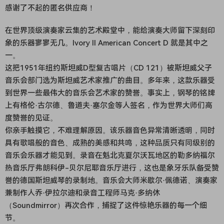
感谢了不起的匿名供应商！
在世界顶级演奏家云集的艺术殿堂中，能给演奏大师留下深刻印
象的乐器寥寥无几。Ivory II American Concert D 就是其中之
一。
这把1951年纽约斯坦威D型复古唱片（CD 121）被斯坦威父子
音乐会部门选为斯坦威艺术家推广的曲目。多年来，这款乐器受
到世界一些最伟大的音乐会艺术家的赞誉。事实上，钢琴的铭牌
上有格伦·古尔德、鲁道夫·塞尔金等人签名，作为世界大师们高
度赞誉的见证。
你亲手触摸它，不难理解原因。该乐器音色异常清晰透明，同时
具有歌唱般的音色、成熟的美感和共鸣，这种品质只有同级别的
音乐会乐器才能见到。录音在魁北克夏尔沃瓦地区的勒多纳福尔
热音乐厅弗朗科伊-贝尔尼耶音乐厅进行，这也是象牙乐队备受赞
誉的德国斯坦威琴的录制地。音乐会大师米歇尔·佩德诺、演奏家
兼制作人乔·伊拉尔迪和录音工程师马克·多纳休
（Soundmirror）再次合作，捕捉了这件惊艳乐器的每一个细
节。