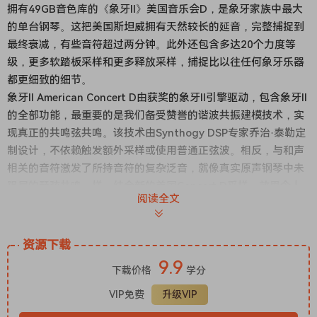
拥有49GB音色库的《象牙II》美国音乐会D，是象牙家族中最大
的单台钢琴。这把美国斯坦威拥有天然较长的延音，完整捕捉到
最终衰减，有些音符超过两分钟。此外还包含多达20个力度等
级，更多软踏板采样和更多释放采样，捕捉比以往任何象牙乐器
都更细致的细节。
象牙II American Concert D由获奖的象牙II引擎驱动，包含象牙II
的全部功能，最重要的是我们备受赞誉的谐波共振建模技术，实
现真正的共鸣弦共鸣。该技术由Synthogy DSP专家乔治·泰勒定
制设计，不依赖触发额外采样或使用普通正弦波。相反，与和声
相关的音符激发了所持音符的复杂泛音，就像真实原声钢琴中未
阻尼的琴弦共鸣一样。结合新的美国Concert D采样，效果令人
阅读全文
惊叹，是Synthogy最强大技术与我们最先进的采样技术的巅
峰。
Ivory II American Concert D是一款独立的
虚拟乐器
。不需要之
资源下载
前版本的Ivory。当然，现有的Ivory II用户会发现它很容易地安装
9.9
下载价格
学分
到他们当前的音库中。无论这是你第一次接触Ivory II，还是你是
长期的Ivory用户，Ivory II American Concert D都是一件非凡且
VIP免费
升级VIP
必备的乐器。