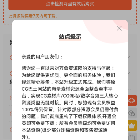
点击检测网盘有效后购买
功能：
– 1951 年纽约斯坦威 D 型钢琴，由斯坦威父子公司为艺术家推
此资源购买后7天内可下载。
广而甄选
– 内置屡获殊荣的 Ivory II 钢琴引擎
– 49GB 核心音色库
站点提示
常见问题
– 最多 20 个力度层
– 谐波共振建模，实现真实的琴弦共鸣
亲爱的用户朋友们：
VIP资源或免费资源能否做为商业用途？
– 定制音板模拟 DSP
– 半踏板
感谢您一直以来对万象资源网的支持与信赖！
赞助包月VIP（或包年VIP）后能升级包年（或终
– 踏板噪音增强
为给您提供更优质、更全面的服务体验，我们
身VIP）吗？
经过精心筹备，本站升级正式完成。我们将原
– 力度和持续时间触发的释放采样
CG巴士网站的海量素材资源全面整合至本平
– 多种力度的 Una Corda（柔音踏板）采样
台，实现CG素材库/CG课程/数字音频三大核心
为什么付款了未开通VIP会员？
– 原生 64 位支持
资源类型无缝对接。同时，您的现有会员权益
– 音色转换、参数均衡器和合成器层控制，实现强大的声音塑造
100%得到保留。针对原部分资源会员仍需付费
账号可以分享或者借给别人用吗？
能力
的问题，我们彻底重构了下载权限体系,开通会
– 采用独有的采样插值技术，实现超平滑的力度和音符过渡
员即可免费下载：所有会员等级均可免费访问
– 世界一流的数字效果器，包括真实环境音效、合唱和均衡器
VIP会员剩余时间查询？
本站资源(极少部分珍稀资源和寄售资源除
外)。
– 可自定义用户控制，包括音色、立体声宽度和透视、力度响