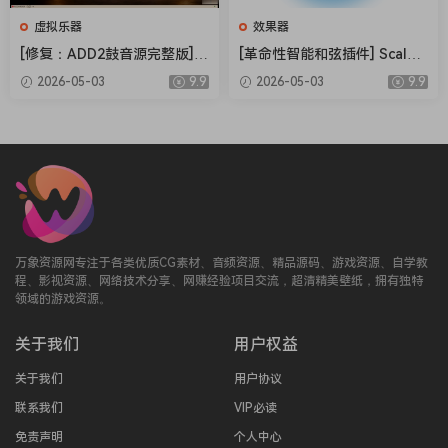
more release samples to capture more detail than any Ivory
虚拟乐器
效果器
instrument before.
[修复：ADD2鼓音源完整版] X
[革命性智能和弦插件] Scaler
Ivory II American Concert D is powered by the award-
LN Audio Addictive Drums 2
Music Scaler 3 v3.2.2 Regge
2026-05-03
9.9
2026-05-03
9.9
Complete v2.9.0.4 FIXED ON
d-HCiSO [MacOSX]（1.45G
winning Ivory II engine, and contains the full compliment of
LY-R2R+安装方法 [WiN]（28.
B）
Ivory II’s features, foremost being our acclaimed Harmonic
27MB+12.79GB）
Resonance Modeling for the realization of trueSympathetic
String Resonance. Custom designed by Synthogy DSP guru,
George Taylor, this technology does not rely upon
triggering additional samples or use ordinary sine waves.
Rather, notes struck that are harmonically related excite
万象资源网专注于各类优质CG素材、音频资源、精品源码、游戏资源、自学教
the actual complex overtones of the notes that are being
程、影视资源、网络技术分享、网赚经验项目交流，超清精美壁纸，拥有独特
held, in the same manner that undamped strings resonate
领域的游戏资源。
in a real acoustic piano. Together with the new American
关于我们
用户权益
Concert D samples, the results are simply stunning, the
culmination of Synthogy’s most powerful technology, with
关于我们
用户协议
our most advanced sampling techniques.
联系我们
VIP必读
Ivory II American Concert D is a free-standing virtual
免责声明
个人中心
instrument. No previous version of Ivory is required. Of