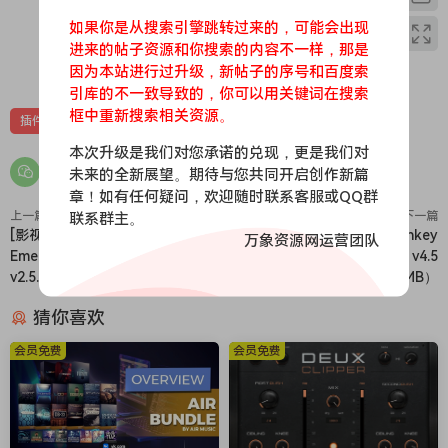
应、机械琴键噪音、琴盖位置等
如果你是从搜索引擎跳转过来的，可能会出现
-调音表
进来的帖子资源和你搜索的内容不一样，那是
0
0
– 数十种全新程序和效果预设
因为本站进行过升级，新帖子的序号和百度索
– Ivory II 的“统一界面”功能让您只需一个实例和一个界面，即可
引库的不一致导致的，你可以用关键词在搜索
框中重新搜索相关资源。
演奏和控制所有 Ivory 钢琴，无论您安装了多少台钢琴。因此，
插件
虚拟乐器
无论您拥有一个、两个还是全部四个产品，Ivory 的智能浏览功
本次升级是我们对您承诺的兑现，更是我们对
能都能让您通过一个便捷的界面加载任何钢琴。
未来的全新展望。期待与您共同开启创作新篇
In the rarified world of great concert artists, there are
章！如有任何疑问，欢迎随时联系客服或QQ群
precious few instruments that leave a lasting impression
上一篇
联系群主。
下一篇
[影视游戏氛围音景合成引擎]
[音频处理转换工具] Monkey
万象资源网运营团队
upon the masters who played them. Ivory II American
Emergence Audio Quantum
Tools Sound Grinder v4.5
Concert D is one of those instruments.
v2.5.0 [KONTAKT]（7.36GB）
[MacOSX]（15.78MB）
This vintage 1951 New York Steinway D (CD 121) was
猜你喜欢
chosen by the Steinway & Sons concert department for
Steinway artist promotion. Throughout the years, the
会员免费
会员免费
instrument has been lauded by some of the world’s
greatest concert artists. Indeed, the plate of the piano is
signed by Glenn Gould, Rudolf Serkin, and many others, as
a testament to high praise by the world’s great masters.