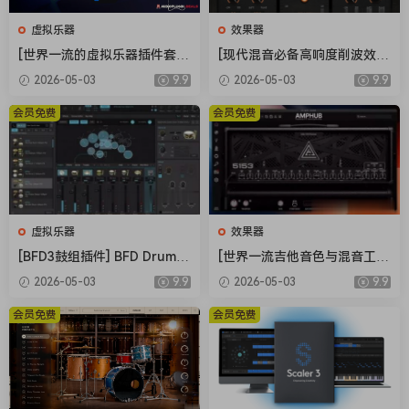
Put your hands on it, and it’s not hard to see why. The
虚拟乐器
效果器
instrument has an exceptionally clear and transparent
[世界一流的虚拟乐器插件套
[现代混音必备高响度削波效果
sound, yet with a singing tone and mature beauty and
装] AIR Music Technology In
插件] Audioloom Maciel Aud
2026-05-03
9.9
2026-05-03
9.9
resonance that can only be found on a concert instrument
struments Bundle 2025-R2
io Deux Clipper v1.0.0 [WiN,
in this class. The recording took place in the Francoys-
R [WiN]（5.92GB）
MacOSX]（34.5MB+145MB)
会员免费
会员免费
Bernier Concert Hall at Le Domaine Forget in the Charlevoix
region of Quebec, the same hall where Ivory’s acclaimed
German Steinway was recorded. Reunited were master
concert technician Michel Pedneau, performer/producer Joe
Ierardi, and recording engineer, Mark Donahue of
虚拟乐器
效果器
Soundmirror to capture every detail of this amazing
[BFD3鼓组插件] BFD Drums
[世界一流吉他音色与混音工具
instrument.
BFD3 v3.5.0.49-R2R [WiN]
全套合集] STL Tones Bundle
2026-05-03
9.9
2026-05-03
9.9
With a 49GB library, Ivory II American Concert D is the
（60.9MB）
v2026.04 [WiN, MacOSX]（1.
48GB+3.34GB）
largest single piano in the Ivory family. This American
会员免费
会员免费
Steinway possesses a naturally long sustain, which is
captured in its entirety to the final decay, some of the
notes ringing longer than two minutes. Also included are
up to 20 velocity levels, with more soft pedal samples, and