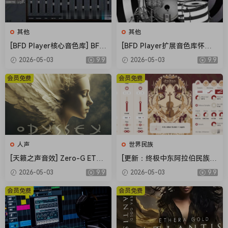
其他
其他
[BFD Player核心音色库] BFD
[BFD Player扩展音色库怀旧
Drums BFD Player Core Libr
摇滚] BFD Drums BFD Playe
2026-05-03
9.9
2026-05-03
9.9
ary v1.0.0.9-R2R（4.72GB）
r Extension London 70s v1.
0.0.13-R2R（2.71GB）
会员免费
会员免费
人声
世界民族
[天籁之声音效] Zero-G ETHE
[更新：终极中东阿拉伯民族管
RA Gold Odyssey v1.0.2 [KO
弦乐音源合集] Strezov Samp
2026-05-03
9.9
2026-05-03
9.9
NTAKT]（5.23GB）
ling Arabian Ethnic Orchestr
a v1.1 [KONTAKT]（57.37G
会员免费
会员免费
B）