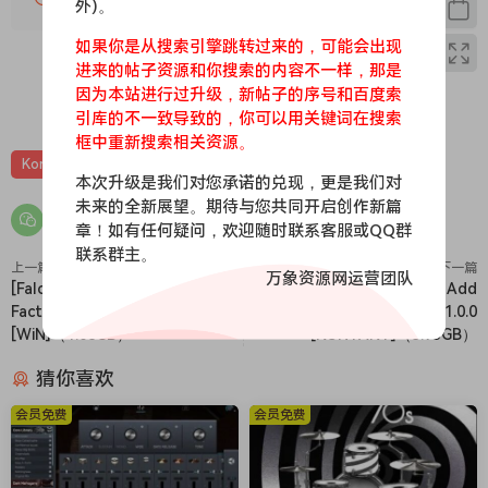
外)。
如果你是从搜索引擎跳转过来的，可能会出现
进来的帖子资源和你搜索的内容不一样，那是
因为本站进行过升级，新帖子的序号和百度索
0
0
引库的不一致导致的，你可以用关键词在搜索
框中重新搜索相关资源。
Kontakt
管弦乐
音源
本次升级是我们对您承诺的兑现，更是我们对
未来的全新展望。期待与您共同开启创作新篇
章！如有任何疑问，欢迎随时联系客服或QQ群
联系群主。
上一篇
下一篇
万象资源网运营团队
[Falcon原厂音色库] UVI Falcon
[旗舰级鼓组音色库]Just Add
Factory Library Rev2 v26.0.0
Modern Drums v1.0.0
[WiN]（1.08GB）
[KONTAKT]（3.93GB）
猜你喜欢
会员免费
会员免费