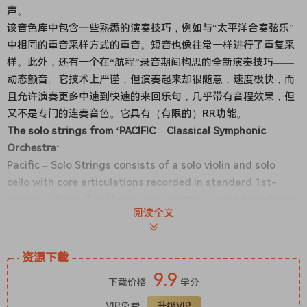
声。
该音色库中包含一些熟悉的演奏技巧，例如与“太平洋合奏弦乐”
中相同的重音采样方式的重音。短音也像往常一样进行了重复采
样。此外，还有一个在“航程”录音期间构思的全新演奏技巧——
动态颤音。它技术上严谨，但演奏起来却很随意，速度极快，而
且允许演奏更多中速到快速的来回乐句，几乎带有音程效果，但
又不是专门的连奏音色。它具有（有限的）RR功能。
The solo strings from ‘PACIFIC – Classical Symphonic
Orchestra‘
Pacific – Solo Strings consists of a solo violin and solo
cello with core articulations recorded in standard 1st-
chair positions. The library was created as an addendum to
阅读全文
Pacific – Ensemble Strings and thus recorded in the same
space as the rest of the Pacific orchestral project, allowing
blending with the rest of the sections. There was also the
资源下载
addition of a new mic position on this release: the section
9.9
下载价格
学分
mic which is somewhere between the far/AB and close but
strongly biasing towards close.
VIP免费
升级VIP