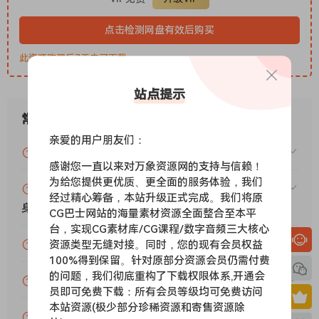
There are some familiar articulations in this library like the
点击检测网盘有效后购买
marcatos which were sampled in the same way as the
marcatos on Pacific – Ensemble Strings. As well as the
此资源购买后7天内可下载。
shorts which were rep-sampled as usual. There’s also a
new articulation – motion tremolos – which was
站点提示
conceptualized on Voyage sessions. It’s technically
常见问题
measured but loosely played and super fast and it allows a
bit more in the way of back and forth medium-to-fast
亲爱的用户朋友们：
VIP资源或免费资源能否做为商业用途？
lines, almost interval-esque without being a legato patch
感谢您一直以来对万象资源网的支持与信赖！
specifically. It has (limited) RR functionality.
为给您提供更优质、更全面的服务体验，我们
赞助包月VIP（或包年VIP）后能升级包年（或终
P2P
经过精心筹备，本站升级正式完成。我们将原
身VIP）吗？
CG巴士网站的海量素材资源全面整合至本平
台，实现CG素材库/CG课程/数字音频三大核心
为什么付款了未开通VIP会员？
资源类型无缝对接。同时，您的现有会员权益
100%得到保留。针对原部分资源会员仍需付费
的问题，我们彻底重构了下载权限体系,开通会
账号可以分享或者借给别人用吗？
员即可免费下载：所有会员等级均可免费访问
本站资源(极少部分珍稀资源和寄售资源除
VIP会员剩余时间查询？