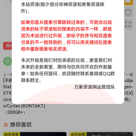
• Use intelligent beat detection to place slice points and
本站资源(极少部分珍稀资源和寄售资源除
estimate tempo
外)。
• Choose from multiple chopping modes (lazy-chop, auto-
如果你是从搜索引擎跳转过来的，可能会出现
chop, random chop, or manual drag)
0
0
进来的帖子资源和你搜索的内容不一样，那是
• Trigger slices via 32 MIDI-assignable pads, with velocity
因为本站进行过升级，新帖子的序号和百度索
sensitivity and cut groups
引库的不一致导致的，你可以用关键词在搜索
插件
效果器
• Route each slice to its own stereo output bus for
框中重新搜索相关资源。
independent FX chains
本次升级是我们对您承诺的兑现，更是我们对
• Time-stretch and pitch each slice individually with
未来的全新展望。期待与您共同开启创作新篇
optional formant preservation
章！如有任何疑问，欢迎随时联系客服或QQ群
上一篇
下一篇
• Export both slices and stems as WAV files for use in any
联系群主。
[不断更新：7套宝藏音源 全家桶]
[高精度底鼓合成器] Audija
DAW
万象资源网运营团队
Slate and Ash
KickDrum v2.7.0 Incl. Keygen-
• Work with dual decks to load and blend two audio files
STRINGS/RUINS/MIRRORS/Spe
MOCHA [WiN, MacOSX]
ctres/Choreographs/Landform
（24MB+71MB）
simultaneously
s/Cycles [KONTAKT]
• And much more — all wrapped in crisp, vector-based
（200GB+）
graphics that scale smoothly at any size
“FlipCraft is the culmination of what I set out to build: a
猜你喜欢
tool that feels intuitive but delivers serious depth,” said
会员免费
会员免费