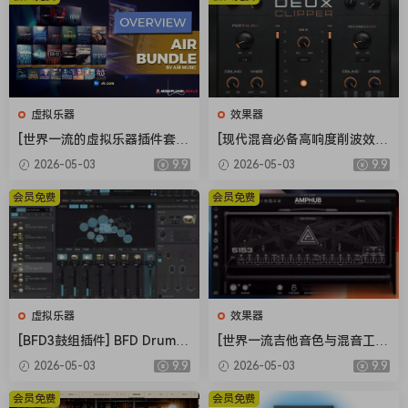
Michael, founder of Mikey Audio. “Whether you’re flipping
samples for hip-hop, designing textures for soundtracks,
or slicing loops for live performance, I believe FlipCraft will
become an indispensable part of your workflow.”
虚拟乐器
效果器
[世界一流的虚拟乐器插件套
[现代混音必备高响度削波效果
装] AIR Music Technology In
插件] Audioloom Maciel Aud
2026-05-03
9.9
2026-05-03
9.9
struments Bundle 2025-R2
io Deux Clipper v1.0.0 [WiN,
R [WiN]（5.92GB）
MacOSX]（34.5MB+145MB)
会员免费
会员免费
虚拟乐器
效果器
[BFD3鼓组插件] BFD Drums
[世界一流吉他音色与混音工具
BFD3 v3.5.0.49-R2R [WiN]
全套合集] STL Tones Bundle
2026-05-03
9.9
2026-05-03
9.9
（60.9MB）
v2026.04 [WiN, MacOSX]（1.
48GB+3.34GB）
会员免费
会员免费