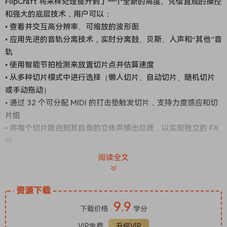
FlipCraft 将采样处理提升到了一个全新的高度。凭借直观的操控
和强大的底层技术，用户可以：
• 查看并交互高分辨率、可缩放的波形图
• 应用先进的音轨分离技术，实时分离鼓、贝斯、人声和“其他”音
轨
• 使用智能节拍检测来放置切片点并估算速度
• 从多种切片模式中进行选择（懒人切片、自动切片、随机切片
或手动拖动）
• 通过 32 个可分配 MIDI 的打击垫触发切片，支持力度感应和切
片组
• 将每个切片路由到其自身的立体声输出总线，以实现独立的 FX
链
• 单独对每个切片进行时间伸缩和音高调整，并可选择保留共振
阅读全文
峰
• 将切片和音轨导出为 WAV 文件，以便在任何 DAW 中使用
资源下载
• 使用双卡座同时加载和混合两个音频文件
9.9
• 以及更多功能——所有这些都以清晰的矢量图形呈现，并可平
下载价格
学分
滑缩放至任意尺寸。
VIP免费
升级VIP