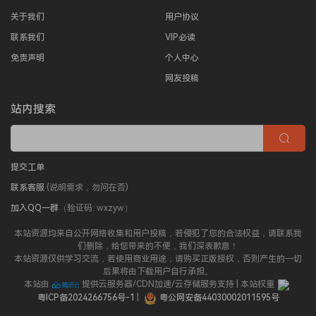
关于我们
用户协议
联系我们
VIP必读
免责声明
个人中心
网友投稿
站内搜索
提交工单
联系客服
(说明需求，勿问在否)
加入QQ一群
（验证码: wxzyw）
本站资源均来自公开网络收集和用户投稿，若侵犯了您的合法权益，请联系我
们删除，给您带来的不便，我们深表歉意！
本站资源仅供学习交流，若使用商业用途，请购买正版授权，否则产生的一切
后果将由下载用户自行承担。
本站由
提供云服务器/CDN加速/云存储服务支持 | 本站权重
粤ICP备2024266756号-1
|
粤公网安备44030002011595号