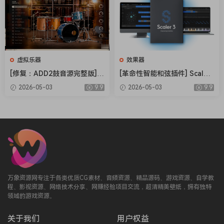
虚拟乐器
效果器
[修复：ADD2鼓音源完整版] X
[革命性智能和弦插件] Scaler
LN Audio Addictive Drums 2
Music Scaler 3 v3.2.2 Regge
2026-05-03
9.9
2026-05-03
9.9
Complete v2.9.0.4 FIXED ON
d-HCiSO [MacOSX]（1.45G
LY-R2R+安装方法 [WiN]（28.
B）
27MB+12.79GB）
万象资源网专注于各类优质CG素材、音频资源、精品源码、游戏资源、自学教
程、影视资源、网络技术分享、网赚经验项目交流，超清精美壁纸，拥有独特
领域的游戏资源。
关于我们
用户权益