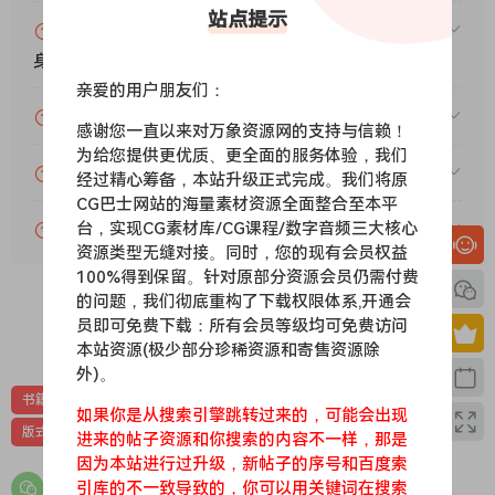
站点提示
赞助包月VIP（或包年VIP）后能升级包年（或终
身VIP）吗？
亲爱的用户朋友们：
为什么付款了未开通VIP会员？
感谢您一直以来对万象资源网的支持与信赖！
为给您提供更优质、更全面的服务体验，我们
账号可以分享或者借给别人用吗？
经过精心筹备，本站升级正式完成。我们将原
CG巴士网站的海量素材资源全面整合至本平
台，实现CG素材库/CG课程/数字音频三大核心
VIP会员剩余时间查询？
资源类型无缝对接。同时，您的现有会员权益
100%得到保留。针对原部分资源会员仍需付费
的问题，我们彻底重构了下载权限体系,开通会
员即可免费下载：所有会员等级均可免费访问
0
0
本站资源(极少部分珍稀资源和寄售资源除
外)。
书籍设计
字体设计
平面教程
平面设计课程
构成设计
如果你是从搜索引擎跳转过来的，可能会出现
版式设计
进来的帖子资源和你搜索的内容不一样，那是
因为本站进行过升级，新帖子的序号和百度索
引库的不一致导致的，你可以用关键词在搜索