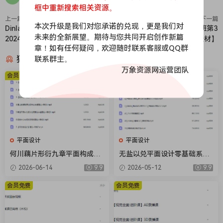
框中重新搜索相关资源。
上一篇
下一篇
本次升级是我们对您承诺的兑现，更是我们对
Dinlab林靖凯网格与版式设计
木松子旭品牌设计综合全能班第3
未来的全新展望。期待与您共同开启创作新篇
2024【画质高清有课件】
期2024年结课【画质高清有素材】
章！如有任何疑问，欢迎随时联系客服或QQ群
猜你喜欢
联系群主。
万象资源网运营团队
会员免费
会员免费
平面设计
平面设计
何川藕片形衍九章平面构成设
无盐以兑平面设计零基础系统
计入门团练课2026【画质高清
课第2期2025【画质高清只有
2026-06-14
9.9
2026-05-12
9.9
有课件笔刷】
视频】
会员免费
会员免费