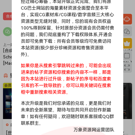
经过精心筹备，本站升级正式完成。我们将原
CG巴士网站的海量素材资源全面整合至本平
台，实现CG素材库/CG课程/数字音频三大核心
合成器
插件
资源类型无缝对接。同时，您的现有会员权益
100%得到保留。针对原部分资源会员仍需付费
的问题，我们彻底重构了下载权限体系,开通会
员即可免费下载：所有会员等级均可免费访问
上一篇
下一篇
本站资源(极少部分珍稀资源和寄售资源除
[合成器] Plugin Alliance Dmitry
[南美电影乐器音源] Guareschi
外)。
Sches Thorn v1.3.2 U2B
The Ronroco v1.1.3 [KONTAKT]
[MacOSX]（26.3Mb）
(3.87Gb]
如果你是从搜索引擎跳转过来的，可能会出现
进来的帖子资源和你搜索的内容不一样，那是
猜你喜欢
因为本站进行过升级，新帖子的序号和百度索
引库的不一致导致的，你可以用关键词在搜索
会员免费
会员免费
框中重新搜索相关资源。
本次升级是我们对您承诺的兑现，更是我们对
未来的全新展望。期待与您共同开启创作新篇
章！如有任何疑问，欢迎随时联系客服或QQ群
联系群主。
虚拟乐器
效果器
万象资源网运营团队
[世界一流的虚拟乐器插件套
[现代混音必备高响度削波效果