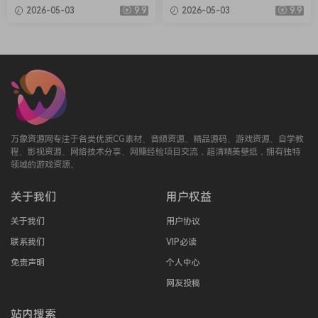
LN Audio Addictive Drums 2
Music Scaler 3 v3.2.2 Regge
2026-05-03
9.9
2026-05-03
9.9
Complete v2.9.0.4 FIXED ON
d-HCiSO [MacOSX]（1.45G
LY-R2R+安装方法 [WiN]（28.
B）
27MB+12.79GB）
万象资源网专注于各类优质CG素材、音频资源、精品源码、游戏资源、自学教
程、影视资源、网络技术分享、网赚经验项目交流，超清精美壁纸，拥有独特
领域的游戏资源。
关于我们
用户权益
关于我们
用户协议
联系我们
VIP必读
免责声明
个人中心
网友投稿
站内搜索