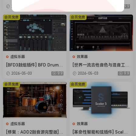
装] AIR Music Technology In
插件] Audioloom Maciel Aud
2026-05-03
9.9
2026-05-03
9.9
struments Bundle 2025-R2
io Deux Clipper v1.0.0 [WiN,
R [WiN]（5.92GB）
MacOSX]（34.5MB+145MB)
会员免费
会员免费
虚拟乐器
效果器
[BFD3鼓组插件] BFD Drums
[世界一流吉他音色与混音工具
BFD3 v3.5.0.49-R2R [WiN]
全套合集] STL Tones Bundle
2026-05-03
9.9
2026-05-03
9.9
（60.9MB）
v2026.04 [WiN, MacOSX]（1.
48GB+3.34GB）
会员免费
会员免费
虚拟乐器
效果器
[修复：ADD2鼓音源完整版] X
[革命性智能和弦插件] Scaler