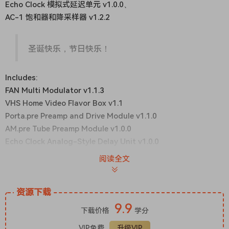
Echo Clock 模拟式延迟单元 v1.0.0、
AC-1 饱和器和降采样器 v1.2.2
圣诞快乐，节日快乐！
Includes:
FAN Multi Modulator v1.1.3
VHS Home Video Flavor Box v1.1
Porta.pre Preamp and Drive Module v1.1.0
AM.pre Tube Preamp Module v1.0.0
Echo Clock Analog-Style Delay Unit v1.0.0
AC-1 Saturator and Downsampler v1.2.2
阅读全文
MERRY XMAS & HAPPY HOLIDAYS!
资源下载
9.9
下载价格
学分
TeamFlare
VIP免费
升级VIP