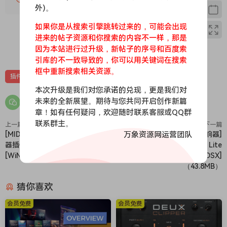
外)。
如果你是从搜索引擎跳转过来的，可能会出现
进来的帖子资源和你搜索的内容不一样，那是
0
0
因为本站进行过升级，新帖子的序号和百度索
引库的不一致导致的，你可以用关键词在搜索
框中重新搜索相关资源。
插件
效果器
苹果
苹果效果器
本次升级是我们对您承诺的兑现，更是我们对
未来的全新展望。期待与您共同开启创作新篇
章！如有任何疑问，欢迎随时联系客服或QQ群
联系群主。
上一篇
下一篇
万象资源网运营团队
[MIDI随机生成步进音序器和合成
[世界上最具音乐性的混响器]
器插件] granvia Fantamidi v1.1.0
Eventide Temperance Lite
[WiN, MacOSX]（13MB）
v1.0.5-FLARE [U2B] [MacOSX]
（43.8MB）
猜你喜欢
会员免费
会员免费