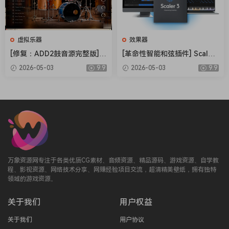
虚拟乐器
效果器
[修复：ADD2鼓音源完整版] X
[革命性智能和弦插件] Scaler
LN Audio Addictive Drums 2
Music Scaler 3 v3.2.2 Regge
2026-05-03
9.9
2026-05-03
9.9
Complete v2.9.0.4 FIXED ON
d-HCiSO [MacOSX]（1.45G
LY-R2R+安装方法 [WiN]（28.
B）
27MB+12.79GB）
万象资源网专注于各类优质CG素材、音频资源、精品源码、游戏资源、自学教
程、影视资源、网络技术分享、网赚经验项目交流，超清精美壁纸，拥有独特
领域的游戏资源。
关于我们
用户权益
关于我们
用户协议