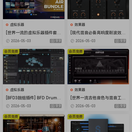
虚拟乐器
效果器
[世界一流的虚拟乐器插件套
[现代混音必备高响度削波效果
装] AIR Music Technology In
插件] Audioloom Maciel Aud
2026-05-03
9.9
2026-05-03
9.9
struments Bundle 2025-R2
io Deux Clipper v1.0.0 [WiN,
R [WiN]（5.92GB）
MacOSX]（34.5MB+145MB)
会员免费
会员免费
虚拟乐器
效果器
[BFD3鼓组插件] BFD Drums
[世界一流吉他音色与混音工具
BFD3 v3.5.0.49-R2R [WiN]
全套合集] STL Tones Bundle
2026-05-03
9.9
2026-05-03
9.9
（60.9MB）
v2026.04 [WiN, MacOSX]（1.
48GB+3.34GB）
会员免费
会员免费