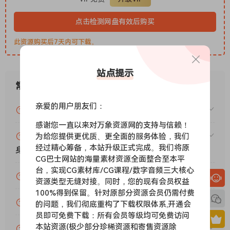
点击检测网盘有效后购买
此资源购买后7天内可下载。
站点提示
常见问题
亲爱的用户朋友们：
VIP资源或免费资源能否做为商业用途？
感谢您一直以来对万象资源网的支持与信赖！
赞助包月VIP（或包年VIP）后能升级包年（或终
为给您提供更优质、更全面的服务体验，我们
经过精心筹备，本站升级正式完成。我们将原
身VIP）吗？
CG巴士网站的海量素材资源全面整合至本平
台，实现CG素材库/CG课程/数字音频三大核心
为什么付款了未开通VIP会员？
资源类型无缝对接。同时，您的现有会员权益
100%得到保留。针对原部分资源会员仍需付费
账号可以分享或者借给别人用吗？
的问题，我们彻底重构了下载权限体系,开通会
员即可免费下载：所有会员等级均可免费访问
本站资源(极少部分珍稀资源和寄售资源除
VIP会员剩余时间查询？