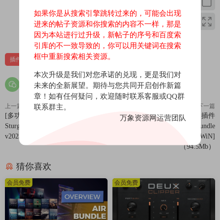
如果你是从搜索引擎跳转过来的，可能会出现
原文
进来的帖子资源和你搜索的内容不一样，那是
0
0
因为本站进行过升级，新帖子的序号和百度索
All FLUX:: Plug-ins in a comprehensive bundle for any situations
引库的不一致导致的，你可以用关键词在搜索
and demands, providing the tools required for achieving a great
框中重新搜索相关资源。
插件
效果器
sounding result.
本次升级是我们对您承诺的兑现，更是我们对
Alchemist
未来的全新展望。期待与您共同开启创作新篇
BitterSweet Pro
章！如有任何疑问，欢迎随时联系客服或QQ群
EVO:: Series Pack
上一篇
下一篇
联系群主。
[多功能人声处理插件合集]Joey
[老式母带混音效果器插件
Elixir
万象资源网运营团队
Sturgis Tones Plugins Collection
包]Audified Boutique Studio Bundle
Epure
v2023 [WiN]（98.95Mb）
Revision1 2024.2.27 [WiN]
IRCAM HEar
（94.5Mb）
IRCAM Trax
猜你喜欢
IRCAM-Verb
Pure Compressor
会员免费
会员免费
Pure DCompressor
Pure DExpander
Pure Expander