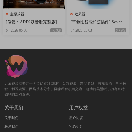
虚拟乐器
效果器
[修复：ADD2鼓音源完整版] X
[革命性智能和弦插件] Scaler
LN Audio Addictive Drums 2 C
Music Scaler 3 v3.2.2 Regged-H
2026-05-03
9.9
2026-05-03
9.9
omplete v2.9.0.4 FIXED ONLY-
CiSO [MacOSX]（1.45GB）
R2R+安装方法 [WiN]（28.27M
B+12.79GB）
万象资源网专注于各类优质CG素材、音频资源、精品源码、游戏资源、自学教
程、影视资源、网络技术分享、网赚经验项目交流，超清精美壁纸，拥有独特
领域的游戏资源。
关于我们
用户权益
关于我们
用户协议
联系我们
VIP必读