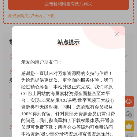
点击检测网盘有效后购买
此资源购买后7天内可下载。
女巫说：
* 无需安装 iLok 驱动程序即可运行。
* 我们的版本比正版加载速度更快，占用内存更
站点提示
常见问题
少。
* 借助特殊的 R2R 魔法，我们的安装比正版完整
VIP资源或免费资源能否做为商业用途？
版（VST/VST3/AAX）安装占用空间少 8GB :)
亲爱的用户朋友们：
赞助包月VIP（或包年VIP）后能升级包年（或终
感谢您一直以来对万象资源网的支持与信赖！
为给您提供更优质、更全面的服务体验，我们
身VIP）吗？
经过精心筹备，本站升级正式完成。我们将原
CG巴士网站的海量素材资源全面整合至本平
为什么付款了未开通VIP会员？
台，实现CG素材库/CG课程/数字音频三大核心
资源类型无缝对接。同时，您的现有会员权益
账号可以分享或者借给别人用吗？
100%得到保留。针对原部分资源会员仍需付费
的问题，我们彻底重构了下载权限体系,开通会
VIP会员剩余时间查询？
员即可免费下载：所有会员等级均可免费访问
本站资源(极少部分珍稀资源和寄售资源除外)。