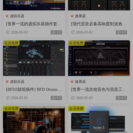
Pure Limiter
Solera
虚拟乐器
效果器
Syrah
[世界一流的虚拟乐器插件套
[现代混音必备高响度削波效果
装] AIR Music Technology Instr
插件] Audioloom Maciel Audio
2026-05-03
9.9
2026-05-03
9.9
uments Bundle 2025-R2R [WiN]
Deux Clipper v1.0.0 [WiN, Mac
A witch says,
（5.92GB）
OSX]（34.5MB+145MB)
会员免费
会员免费
* No iLok Driver installation is required to run.
* Our release loads faster and uses less memory than
legit version.
* With the special R2R magic, our installation is 8GB
less than legit one in full (VST/VST3/AAX)
虚拟乐器
效果器
installation :)
[BFD3鼓组插件] BFD Drums B
[世界一流吉他音色与混音工具
FD3 v3.5.0.49-R2R [WiN]（60.
全套合集] STL Tones Bundle v
2026-05-03
9.9
2026-05-03
9.9
9MB）
2026.04 [WiN, MacOSX]（1.48
GB+3.34GB）
会员免费
会员免费