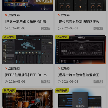
虚拟乐器
效果器
[世界一流的虚拟乐器插件套
[现代混音必备高响度削波效果
装] AIR Music Technology In
插件] Audioloom Maciel Aud
2026-05-03
9.9
2026-05-03
9.9
struments Bundle 2025-R2
io Deux Clipper v1.0.0 [WiN,
R [WiN]（5.92GB）
MacOSX]（34.5MB+145MB)
会员免费
会员免费
虚拟乐器
效果器
[BFD3鼓组插件] BFD Drums
[世界一流吉他音色与混音工具
BFD3 v3.5.0.49-R2R [WiN]
全套合集] STL Tones Bundle
2026-05-03
9.9
2026-05-03
9.9
（60.9MB）
v2026.04 [WiN, MacOSX]（1.
48GB+3.34GB）
会员免费
会员免费