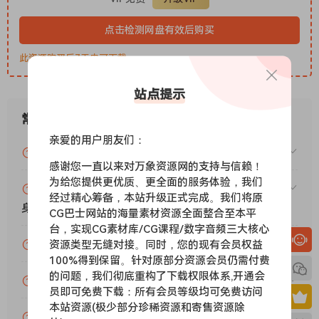
Gig Performer Version 5 comes with many new features and
enhancements. Here we explore a selection of the
点击检测网盘有效后购买
highlights from the new features. Just hover over each tile
此资源购买后7天内可下载。
for more information (or tap each tile on a touch screen
device).
站点提示
GP RELAYER
ENVELOPE FOLLOWER
常见问题
SONG PART AUTOMATION
亲爱的用户朋友们：
MIDI RECHANNELIZER
VIP资源或免费资源能否做为商业用途？
感谢您一直以来对万象资源网的支持与信赖！
CHORD MAKER
为给您提供更优质、更全面的服务体验，我们
WIRING ACTIVITY
赞助包月VIP（或包年VIP）后能升级包年（或终
经过精心筹备，本站升级正式完成。我们将原
TIMESTRETCH AUDIO
身VIP）吗？
CG巴士网站的海量素材资源全面整合至本平
GLOBAL RACKSPACE MIDI
台，实现CG素材库/CG课程/数字音频三大核心
MIDI TRANSPOSER
为什么付款了未开通VIP会员？
资源类型无缝对接。同时，您的现有会员权益
Team R2R
100%得到保留。针对原部分资源会员仍需付费
的问题，我们彻底重构了下载权限体系,开通会
账号可以分享或者借给别人用吗？
员即可免费下载：所有会员等级均可免费访问
本站资源(极少部分珍稀资源和寄售资源除
VIP会员剩余时间查询？