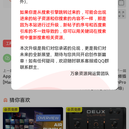
外)。
如果你是从搜索引擎跳转过来的，可能会出现
进来的帖子资源和你搜索的内容不一样，那是
因为本站进行过升级，新帖子的序号和百度索
0
0
引库的不一致导致的，你可以用关键词在搜索
框中重新搜索相关资源。
工具
插件
效果器
本次升级是我们对您承诺的兑现，更是我们对
未来的全新展望。期待与您共同开启创作新篇
章！如有任何疑问，欢迎随时联系客服或QQ群
联系群主。
上一篇
下一篇
万象资源网运营团队
Apple Logic Pro X v11.0.1
[AI加持语音编辑音频插
[MacOSX]（1.3Gb）
件]Noiseworks-GainAimPro
v1.0.3 [WiN]（334.8MB）
猜你喜欢
会员免费
会员免费