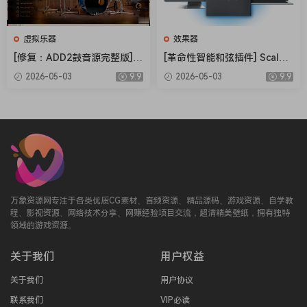
虚拟乐器
效果器
[修复：ADD2鼓音源完整版] X
[革命性智能和弦插件] Scaler
LN Audio Addictive Drums 2
Music Scaler 3 v3.2.2 Regge
2026-05-03
9.9
2026-05-03
9.9
Complete v2.9.0.4 FIXED ON
d-HCiSO [MacOSX]（1.45G
LY-R2R+安装方法 [WiN]（28.
B）
27MB+12.79GB）
万象资源网专注于各类优质CG素材、音频资源、精品源码、游戏资源、自学教
程、影视资源、网络技术分享、网赚经验项目交流，超清精美壁纸，拥有独特
领域的游戏资源。
关于我们
用户权益
关于我们
用户协议
联系我们
VIP必读