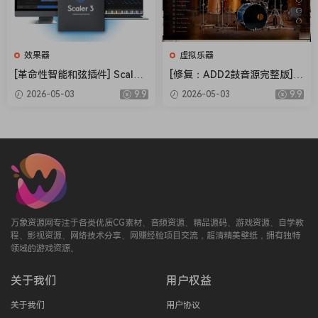
效果器
虚拟乐器
[革命性智能和弦插件] Scaler
[修复：ADD2鼓音源完整版] X
Music Scaler 3 v3.2.2 Regge
LN Audio Addictive Drums 2
2026-05-03
9.9
2026-05-03
9.9
d-HCiSO [MacOSX]（1.45G
Complete v2.9.0.4 FIXED ON
B）
LY-R2R+安装方法 [WiN]（28.
27MB+12.79GB）
万象资源网专注于各类优质CG素材、音频资源、精品源码、游戏资源、自学教
程、影视资源、网络技术分享、网赚经验项目交流，超清精美壁纸，拥有独特
领域的游戏资源。
关于我们
用户权益
关于我们
用户协议