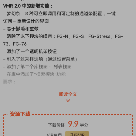
VMR 2.0 中的新增功能：
– 梦幻条 – 8 种可立即调用和可定制的通道条配置，一键
访问 – 重新设计的界面
– 易于撤消和重做
– 消除了以下模块的噪音：FG-N、FG-S、FG-Stress、FG-
73、FG-76
– 添加了一个透明机架按钮
– 引入了过采样选项（通过设置菜单）
– 添加了第二个库视图： 列表视图
– 在库中添加了“搜索模块”功能
要求：
阅读全文
Windows 8 或 10 Intel 或 AMD 处理器，4GB RAM
VST2、VST3 或 AAX 64 位宿主
Microsoft Visual C ++ 2019 Redistributable Package
资源下载
(x64)运行库
9.9
下载价格
学分
VMR 2.0 allows audio engineers to easily create the
VIP免费
升级VIP