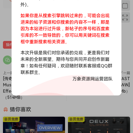
– Introduced the Oversampling option (through Settings
外)。
menu)
如果你是从搜索引擎跳转过来的，可能会出现
– Added a second Library view: List view
进来的帖子资源和你搜索的内容不一样，那是
– Added a “Search Modules” feature in the Library
0
0
因为本站进行过升级，新帖子的序号和百度索
Team RET
引库的不一致导致的，你可以用关键词在搜索
框中重新搜索相关资源。
插件
效果器
本次升级是我们对您承诺的兑现，更是我们对
未来的全新展望。期待与您共同开启创作新篇
章！如有任何疑问，欢迎随时联系客服或QQ群
联系群主。
上一篇
下一篇
万象资源网运营团队
[传奇踏板效果插件套装]Moog
[AI智能插件合集]Focusrite FAST
Music Complete Moogerfooger
bundle v2023.07 [WiN]
Effects Bundle v1.3.0 [MacOSX]
（170Mb）
（514MB）
猜你喜欢
会员免费
会员免费