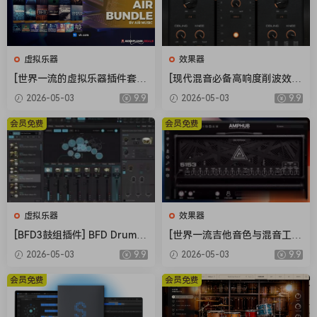
虚拟乐器
效果器
[世界一流的虚拟乐器插件套
[现代混音必备高响度削波效果
装] AIR Music Technology In
插件] Audioloom Maciel Aud
2026-05-03
9.9
2026-05-03
9.9
struments Bundle 2025-R2
io Deux Clipper v1.0.0 [WiN,
R [WiN]（5.92GB）
MacOSX]（34.5MB+145MB)
会员免费
会员免费
虚拟乐器
效果器
[BFD3鼓组插件] BFD Drums
[世界一流吉他音色与混音工具
BFD3 v3.5.0.49-R2R [WiN]
全套合集] STL Tones Bundle
2026-05-03
9.9
2026-05-03
9.9
（60.9MB）
v2026.04 [WiN, MacOSX]（1.
48GB+3.34GB）
会员免费
会员免费