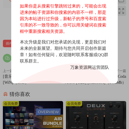
如果你是从搜索引擎跳转过来的，可能会出现
进来的帖子资源和你搜索的内容不一样，那是
因为本站进行过升级，新帖子的序号和百度索
引库的不一致导致的，你可以用关键词在搜索
0
0
框中重新搜索相关资源。
本次升级是我们对您承诺的兑现，更是我们对
插件
效果器
苹果
苹果效果器
未来的全新展望。期待与您共同开启创作新篇
章！如有任何疑问，欢迎随时联系客服或QQ群
联系群主。
万象资源网运营团队
上一篇
下一篇
[音乐分析工具]zplane deCoda v1.3
[音乐分析工具]zplane deCoda
[WiN]（6Mb）
v1.3.0 [U2B] [MacOSX]（34.3Mb）
猜你喜欢
会员免费
会员免费