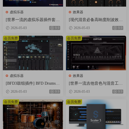
虚拟乐器
效果器
[世界一流的虚拟乐器插件套
[现代混音必备高响度削波效果
装] AIR Music Technology Instr
插件] Audioloom Maciel Audio
2026-05-03
9.9
2026-05-03
9.9
uments Bundle 2025-R2R [WiN]
Deux Clipper v1.0.0 [WiN, Mac
（5.92GB）
OSX]（34.5MB+145MB)
会员免费
会员免费
虚拟乐器
效果器
[BFD3鼓组插件] BFD Drums B
[世界一流吉他音色与混音工具
FD3 v3.5.0.49-R2R [WiN]（60.
全套合集] STL Tones Bundle v
2026-05-03
9.9
2026-05-03
9.9
9MB）
2026.04 [WiN, MacOSX]（1.48
GB+3.34GB）
会员免费
会员免费