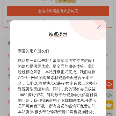
post-production and live use.
Features:
点击检测网盘有效后购买
Traditional workflow.
此资源购买后7天内可下载。
Low CPU usage.
Zero latency.
站点提示
No FFT and associated artefacts.
Not limited to voice processing.
常见问题
Fully automatable.
亲爱的用户朋友们：
VIP资源或免费资源能否做为商业用途？
感谢您一直以来对万象资源网的支持与信赖！
为给您提供更优质、更全面的服务体验，我们
赞助包月VIP（或包年VIP）后能升级包年（或终
经过精心筹备，本站升级正式完成。我们将原
身VIP）吗？
CG巴士网站的海量素材资源全面整合至本平
台，实现CG素材库/CG课程/数字音频三大核心
为什么付款了未开通VIP会员？
资源类型无缝对接。同时，您的现有会员权益
100%得到保留。针对原部分资源会员仍需付费
的问题，我们彻底重构了下载权限体系,开通会
账号可以分享或者借给别人用吗？
员即可免费下载：所有会员等级均可免费访问
本站资源(极少部分珍稀资源和寄售资源除外)。
VIP会员剩余时间查询？