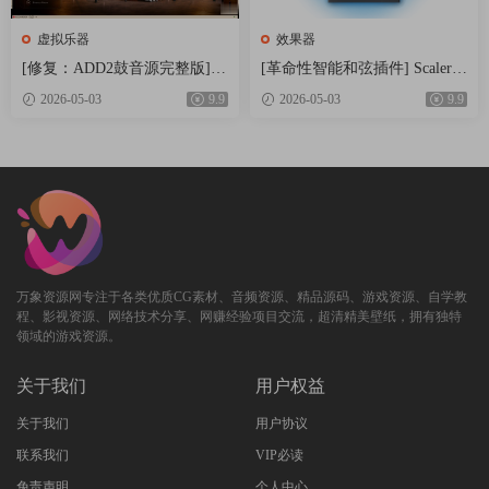
虚拟乐器
效果器
[修复：ADD2鼓音源完整版] X
[革命性智能和弦插件] Scaler
LN Audio Addictive Drums 2 C
Music Scaler 3 v3.2.2 Regged-H
2026-05-03
9.9
2026-05-03
9.9
omplete v2.9.0.4 FIXED ONLY-
CiSO [MacOSX]（1.45GB）
R2R+安装方法 [WiN]（28.27M
B+12.79GB）
万象资源网专注于各类优质CG素材、音频资源、精品源码、游戏资源、自学教
程、影视资源、网络技术分享、网赚经验项目交流，超清精美壁纸，拥有独特
领域的游戏资源。
关于我们
用户权益
关于我们
用户协议
联系我们
VIP必读
免责声明
个人中心