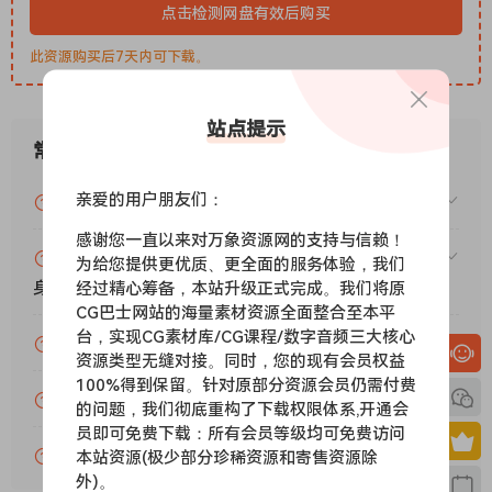
了解业界最佳的音频清理、恢复和精确编辑工具，用于视频、播
点击检测网盘有效后购买
客和音效设计。
录制、编辑和集成音乐剪辑。
此资源购买后7天内可下载。
本分步教程将指导您了解强大的音频工具包 Adob​​e Audition，
包括其与 Adob​​e Premiere Pro 的无缝工作流程。
站点提示
应用程序中有新的交互式教程。
常见问题
为您的音频增添魅力。使用 Essential Sound 面板实现专业品质
的音频 — 即使您不是专业人士。
亲爱的用户朋友们：
VIP资源或免费资源能否做为商业用途？
创建播客
感谢您一直以来对万象资源网的支持与信赖！
了解为播客或任何其他音频项目录制、混合和导出音频内容的基
赞助包月VIP（或包年VIP）后能升级包年（或终
为给您提供更优质、更全面的服务体验，我们
本步骤。
身VIP）吗？
经过精心筹备，本站升级正式完成。我们将原
重新混音以适应。
CG巴士网站的海量素材资源全面整合至本平
使用 Audition 中的 Remix 轻松自动地重新排列任何歌曲以适应
台，实现CG素材库/CG课程/数字音频三大核心
为什么付款了未开通VIP会员？
任何时长。
资源类型无缝对接。同时，您的现有会员权益
修复和恢复
100%得到保留。针对原部分资源会员仍需付费
账号可以分享或者借给别人用吗？
的问题，我们彻底重构了下载权限体系,开通会
获取修复音频的最佳实践，包括如何使用频谱显示、诊断面板、
员即可免费下载：所有会员等级均可免费访问
效果等。
VIP会员剩余时间查询？
本站资源(极少部分珍稀资源和寄售资源除
Adobe Audition. A professional audio workstation. Create,
外)。