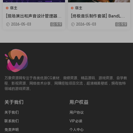
宿主
宿主
[现场演出和声音设计管理器]
[终极音乐制作套装] BandLab
Electric Smudge SnappySn
Cakewalk Sonar v32.04.0.06
2026-05-03
9.9
2026-05-03
9.9
ap v3.5.0 Patched Incl. Keyg
3 Incl Keygen-R2R [WiN]（3
en-MOCHA [WiN]（17.5M
29.6MB）
B）
万象资源网专注于各类优质CG素材、音频资源、精品源码、游戏资源、自学教
程、影视资源、网络技术分享、网赚经验项目交流，超清精美壁纸，拥有独特
领域的游戏资源。
关于我们
用户权益
关于我们
用户协议
联系我们
VIP必读
免责声明
个人中心