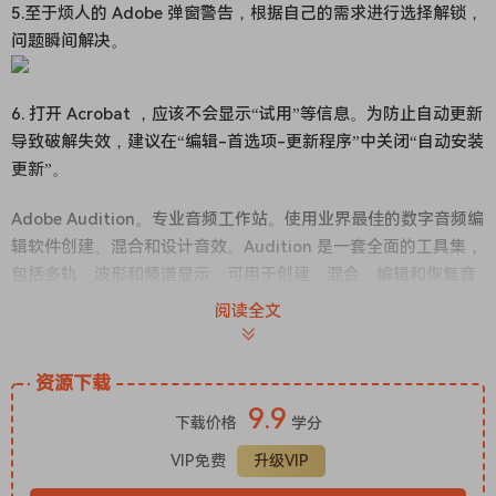
5.至于烦人的 Adobe 弹窗警告，根据自己的需求进行选择解锁，
问题瞬间解决。
6. 打开 Acrobat ，应该不会显示“试用”等信息。为防止自动更新
导致破解失效，建议在“编辑-首选项-更新程序”中关闭“自动安装
更新”。
Adobe Audition。专业音频工作站。使用业界最佳的数字音频编
辑软件创建、混合和设计音效。Audition 是一套全面的工具集，
包括多轨、波形和频谱显示，可用于创建、混合、编辑和恢复音
频内容。这款功能强大的音频工作站旨在加速视频制作工作流程
阅读全文
和音频整理 — 并提供具有原始声音的精致混音。
编辑、混合、录制和恢复音频。Audition 是一套全面的工具集，
资源下载
包括多轨、波形和频谱显示，可用于创建、混合、编辑和恢复音
9.9
频内容。这款功能强大的音频工作站旨在加速视频制作工作流程
下载价格
学分
和音频整理 — 并提供具有原始声音的精致混音。
VIP免费
升级VIP
什么是 Audition？