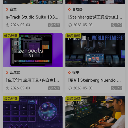
Record, edit, and integrate music clips.
This step-by-step tutorial guides you through the robust
宿主
合成器
audio toolkit that is Adobe Audition, including its seamless
n-Track Studio Suite 10.3.0.
[Steinberg音频工具合集包] S
workflow with Adobe Premiere Pro.
10767 Multilingual [WiN]（2
teinberg Complete Bundle
2026-05-03
9.9
2026-05-03
9.9
50.2MB+543.4MB）
2026.04 [MacOSX]（26.4G
New interactive tutorials, right in app.
B）
会员免费
会员免费
Add oomph to your audio. Use the Essential Sound panel to
achieve professional-quality audio — even if you’re not a
professional.
Create a podcast
Learn the basic steps to record, mix, and export audio
content for a podcast — or any other audio project..
合成器
宿主
Remix to fit.
[音乐创作应用工具+内容库] R
[更新] Steinberg Nuendo 15
oland Zenbeats Max Unlock
v15.0.21+内容库 [WiN, MacO
Easily and automatically rearrange any song to fit any
2026-05-03
9.9
2026-05-03
9.9
v3.11.2 [WiN]（295MB+7.29
SX]（1.41GB+1.69GB+20G
duration with Remix in Audition.
GB）
B）
会员免费
会员免费
Repair and restore
Get best practices for fixing audio, including how to use
the spectral frequency display, Diagnostics panel, effects,
and more.