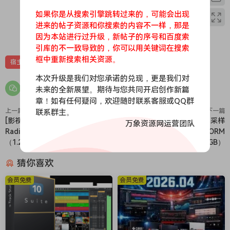
mix, and design sound effects with the industry’s best
digital audio editing software. Audition is a comprehensive
如果你是从搜索引擎跳转过来的，可能会出现
进来的帖子资源和你搜索的内容不一样，那是
toolset that includes multitrack, waveform, and spectral
0
0
因为本站进行过升级，新帖子的序号和百度索
display for creating, mixing, editing, and restoring audio
引库的不一致导致的，你可以用关键词在搜索
content. This powerful audio workstation is designed to
框中重新搜索相关资源。
宿主
accelerate video production workflows and audio finishing
— and deliver a polished mix with pristine sound.
本次升级是我们对您承诺的兑现，更是我们对
未来的全新展望。期待与您共同开启创作新篇
Edit, mix, record, and restore audio.Audition is a
章！如有任何疑问，欢迎随时联系客服或QQ群
comprehensive toolset that includes multitrack, waveform,
上一篇
联系群主。
下一篇
and spectral display for creating, mixing, editing, and
[影视乐采样] SampleTraxx
[情感影视未来主义赛博朋克采样
万象资源网运营团队
restoring audio content. This powerful audio workstation
Radically Evolving [WAV]
音源]SampleTraxx PLATFORM
is designed to accelerate video production workflows and
（1.23GB）
[WAV, KONTAKT]（1.34GB）
audio finishing — and deliver a polished mix with pristine
猜你喜欢
sound.
What is Audition?
会员免费
会员免费
Meet the industry’s best audio cleanup, restoration, and
precision editing tool for video, podcasting, and sound
effect design.