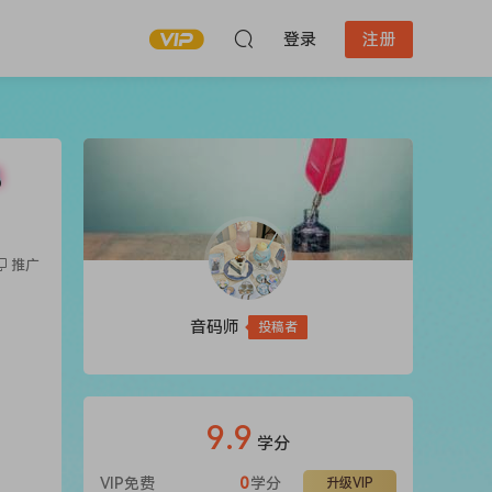
登录
注册
B
推广
音码师
投稿者
9.9
学分
VIP免费
0
学分
升级VIP