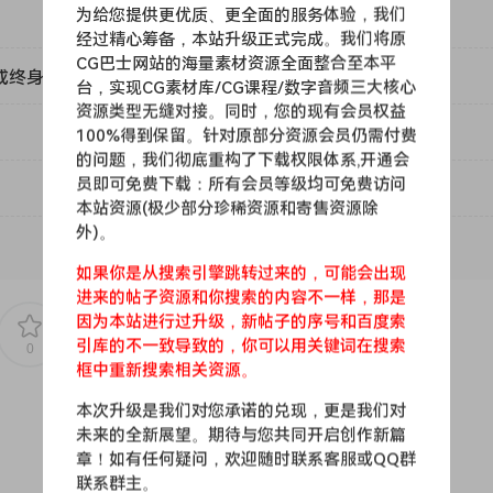
为给您提供更优质、更全面的服务体验，我们
经过精心筹备，本站升级正式完成。我们将原
nstallid 不匹配
CG巴士网站的海量素材资源全面整合至本平
或终身VIP）吗？
台，实现CG素材库/CG课程/数字音频三大核心
上注册应用程序
资源类型无缝对接。同时，您的现有会员权益
100%得到保留。针对原部分资源会员仍需付费
的问题，我们彻底重构了下载权限体系,开通会
员即可免费下载：所有会员等级均可免费访问
本站资源(极少部分珍稀资源和寄售资源除
外)。
如果你是从搜索引擎跳转过来的，可能会出现
进来的帖子资源和你搜索的内容不一样，那是
和处理工具，插件如 Unmixdrums，能够消除或突出鼓和打击乐
因为本站进行过升级，新帖子的序号和百度索
引库的不一致导致的，你可以用关键词在搜索
，顾名思义，非常适合消除应用的过滤器和清洁声音，所有这些都是可能的
0
0
框中重新搜索相关资源。
本次升级是我们对您承诺的兑现，更是我们对
未来的全新展望。期待与您共同开启创作新篇
许您实时处理混合信号中单个声音的音高的插件。它允许您通
章！如有任何疑问，欢迎随时联系客服或QQ群
连续流程图形用户界面创建音高图来更改任何录音的旋律和和声，并
联系群主。