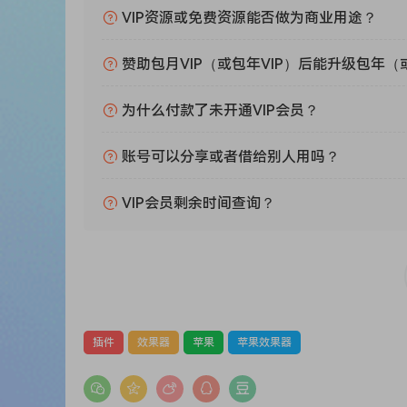
这很重要，因为 installid 部分基于序列号
VIP资源或免费资源能否做为商业用途？
并且序列号 + 激活码只能成对使用。
-或者如果密钥生成器生成的 installid 与应用程序的 i
赞助包月VIP（或包年VIP）后能升级包年（
-另一种可能的选择是，如果您想在另一台计算机
假设您想在计算机 B 上注册插件
为什么付款了未开通VIP会员？
但您在计算机 A 上运行密钥生成器
那么您必须手动勾选锁定选项
账号可以分享或者借给别人用吗？
粘贴计算机 B 的 installid
并生成激活码。
VIP会员剩余时间查询？
这就是我们所说的 XFORCE VIP 服务
Zynaptiq 是一家德国开发商，专门从事音频分析
音，Unveil，专门消除混响或 Unfilter
物， 因为在这个领域中，完美还不存在。
插件
效果器
苹果
苹果效果器
PITCHMAP
是世界上第一个也是唯一一个允
过简单地点击 MIDI 键盘或使用我们的