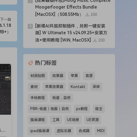
[效果器插件包]Moog Music Complete
7
Moogerfooger Effects Bundle
[MacOSX]（508.55Mb）
200
下一篇
.1.18
[新增AI共振抑制插件，另附一键安装
8
9MB+）
版] W Ultimate 15 v24.09.25+安装方
法+使用教程 [WiN, MacOSX]
200
热门标签
材质贴图
效果器
苹果
音源
素材
苹果效果器
Kontakt
采样
手绘教程
街道，自然
PBR-街道丨地面丨自然
ps教程
宿主
插画课程
工具
UE场景
UE资源
BF
ipad插画课
虚拟乐器
合成器
MIDI
.9M