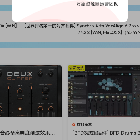
万象资源网运营团队
许你在任何通道数的混合信号（包括单声道源）中衰减或增强混
录音的关键功能，或将它们移动到背景，从而减弱或增强明显不太重
4 [WiN]
[世界排名第一的对齐插件] Synchro Arts VocAlign 6 Pro v6
/4.2.2 [WiN, MacOSX]（45.4
果，例如梳状滤波、谐振或过度均衡器，从而有效地自动线性化
检测到的滤波器响应应用于另一个信号，或将其作为脉冲响应导出到
适应图形均衡器。
编码和其他基于 FFT 的进程（例如频谱噪声消除）相关的最讨
会员免费
也称为水下声音、推特或推特），纠正瞬态擦除并恢复丢失的高
实时衰减或增强鼓的音频插件。UNMIX：:D RUMS 在后台使
xing， sound extraction， sound isolation），提供与
 升压到几乎完全消除。听起来很棒 无论是在完整混音中还是在鼓
以用来以一种新的、独特的方式塑造和增强鼓的冲击力。
件。与传统的基于反射的声学房间建模不同，ADAPTIVERB
虚拟乐器
的尾音，而不会掩盖声源。它保留了混音的音调定义和直接性，
混音必备高响度削波效果插
[BFD3鼓组插件] BFD Drums 
ioloom Maciel Audio De
D3 v3.5.0.49-R2R [WiN]（60
– 使其非常适合混音和母带处理应用程序。