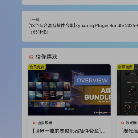
可选择同时纠正任何调整问题。
UNVEIL
是一个基于实时混音的插件，它允
上一篇
响分量。此外，UNVEIL 允许您专注于
[13个综合混音插件合集]Zynaptiq Plugin Bundle 2024-0
要的信号成分。
（651MB）
UNFILTER
是一个实时插件，可消除滤波效
信号的频率响应。UNFILTER 还可以将
磁盘，甚至可以执行母带级、自由形式的自
猜你喜欢
UNCHIRP
是一个插件，用于去除与有损音频
会员免费
会员免费
厌的伪影。减少音乐噪音，抑制高频啁啾（
频 – UNCHIRP 可以一次性完成所有工作。
UNMIX ：
是世界上第一个允许您在混合音乐中
用先进的源信号分离技术（又名 de-mixing， unmi
频率相关的电池电量控制，范围从 +18dB
总线上使用，UNMIX：:D RUMS 都可
ADAPTIVERB
：是一个革命性的无反射混响插
虚拟乐器
效果器
增加了感知深度、谐波丰富度和黄油般光滑
[世界一流的虚拟乐器插件套装] A
[现代
IR Music Technology Instrumen
件] Aud
增加了 “size”、“glue” 和 “body” 