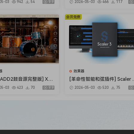
05-03
942
54
9.9
2026-05-03
466
117
per v1.0.0 [WiN, MacOS
B）
.5MB+145MB)
o en herramientas para el análisis y procesado del audio,
会员免费
inar o resaltar las baterías y sonidos percusivos, Unveil,
Unfilter, que como su nombre indica, es perfecto para elimina
 en la medica de lo posible, pues en este campo la perfección
器
效果器
ADD2鼓音源完整版] XLN
[革命性智能和弦插件] Scaler Mu
Addictive Drums 2 Comp
sic Scaler 3 v3.2.2 Regged-H
05-03
423
70
9.9
2026-05-03
520
75
2.9.0.4 FIXED ONLY-R2R
SO [MacOSX]（1.45GB）
 [WiN]（28.27MB+12.
）