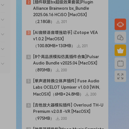
[插件联盟bx超级效果套装]Plugin
2
Alliance Brainworx bx_Bundle
2025.06.16 HCiSO [MacOSX]
（2.18GB）
201
[AI音频语音增强助手] iZotope VEA
3
v1.0.2 [MacOSX]
（100.80MB+130MB）
201
[8个高品质模拟仿真插件合集]Pulsar
4
Audio Bundle v2025.04 [MacOSX]
（893MB）
200
[单声道转换立体声插件] Fuse Audio
5
声
Labs OCELOT Upmixer v1.0.0 [WiN,
药
MacOSX]（6MB+24.8MB）
200
[吉他放大器模拟插件] Overloud TH-U
6
Premium v2.0.8 -V.R [MacOSX]
（975MB）
200