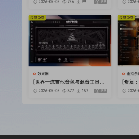
2026-05-03
756
99
9.9
2026-
ts Bundle 2025-R2R [WiN]（5.9
ux Clip
2GB）
X]（34
Zynaptiq s un desarrollador Alemán especializad
会员免费
会员免费
destacan plugins como Unmixdrums, capaz de elim
especializado en eliminar las reverberaciones o 
filtros aplicados y limpiar el sonido, todo esto
todavía no existe.
效果器
虚拟乐
[世界一流吉他音色与混音工具全
[修复：
套合集] STL Tones Bundle v202
Audio 
2026-05-03
877
157
9.9
2026-
6.04 [WiN, MacOSX]（1.48GB+
lete v
3.34GB）
+安装方法
79GB