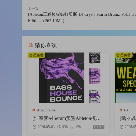
上一篇
[Ableton工程模板鼓打贝斯]DJ Crystl Tearin Drumz Vol.1 He
Edition（262.19Mb）
猜你喜欢
会员免费
会员免费
Ableton Live
FX
[浩室素材Serum预置Ableton模板F
[武器战争
L模板] Shadow Samples Bass Hous
alkback
2026-05-03
936
128
9.9
2026-0
e Bounce Vol.2 The Complete Bundl
ound E