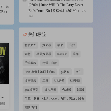
[2600+] Juice WRLD The Party Never
下一篇
Ends Drum Kit [多格式]（361Mb）
8GB+）
196
热门标签
材质贴图
效果器
苹果
音源
素材
苹果效果器
Kontakt
采样
手绘教程
街道，自然
PBR-街道丨地面丨自然
ps教程
宿主
插画课程
工具
UE场景
UE资源
ipad插画课
虚拟乐器
合成器
MIDI
]W
印花，亚麻，针织，仿皮，布匹，家纺，绒布
cal
9.9
PBR-布料