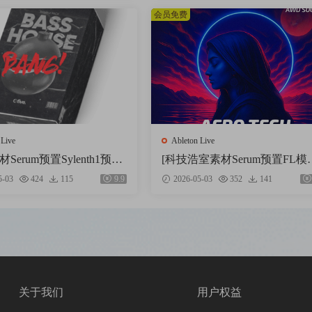
会员免费
 Live
Ableton Live
Serum预置Sylenth1预置
[科技浩室素材Serum预置FL模
leton模板] Ofive Bang H
Ableton模板] AWD Sounds Myst
5-03
424
115
9.9
2026-05-03
352
141
WAV, MiDi]（1.33GB）
l Rituals Vol.1 [WAV, MiDi]（2.
B）
关于我们
用户权益