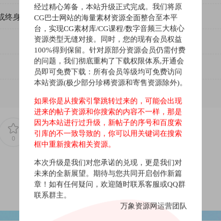
经过精心筹备，本站升级正式完成。我们将原
或终身VIP）吗？
CG巴士网站的海量素材资源全面整合至本平
台，实现CG素材库/CG课程/数字音频三大核心
资源类型无缝对接。同时，您的现有会员权益
100%得到保留。针对原部分资源会员仍需付费
的问题，我们彻底重构了下载权限体系,开通会
员即可免费下载：所有会员等级均可免费访问
本站资源(极少部分珍稀资源和寄售资源除外)。
如果你是从搜索引擎跳转过来的，可能会出现
进来的帖子资源和你搜索的内容不一样，那是
因为本站进行过升级，新帖子的序号和百度索
引库的不一致导致的，你可以用关键词在搜索
0
0
框中重新搜索相关资源。
本次升级是我们对您承诺的兑现，更是我们对
未来的全新展望。期待与您共同开启创作新篇
章！如有任何疑问，欢迎随时联系客服或QQ群
联系群主。
万象资源网运营团队