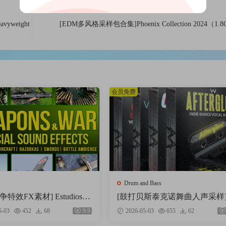
avyweight
[EDM多风格采样包合集]Phoenix Collection 2024（1.
会员免费
Drum and Bass
特效FX素材] Estudios T
[鼓打贝斯泰克诺舞曲人声采样
 Weapons and War Special S
eapon Sounds The Everything Vo
5-03
452
68
9.9
2026-05-03
655
62
ffects [FLAC]（216MB）
Collection [WAV]（514MB）