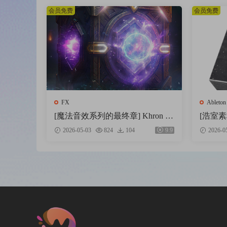
e [WAV]（4.12GB）
会员免费
会员免费
FX
Ableton
[魔法音效系列的最终章] Khron St
[浩室素材
udio Spells Variations Vol.4 [WAV]
FL模板Ab
2026-05-03
824
104
9.9
2026-0
（0.98GB）
ouse [