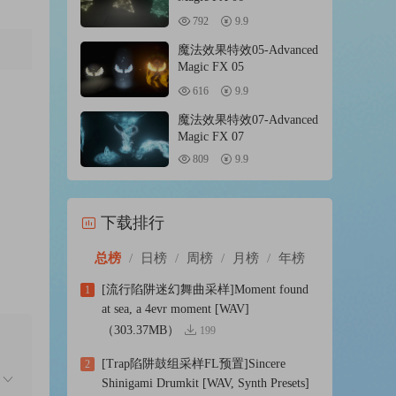
792
9.9
魔法效果特效05-Advanced
Magic FX 05
616
9.9
魔法效果特效07-Advanced
Magic FX 07
809
9.9
下载排行
总榜
/
日榜
/
周榜
/
月榜
/
年榜
[流行陷阱迷幻舞曲采样]Moment found
1
at sea, a 4evr moment [WAV]
（303.37MB）
199
[Trap陷阱鼓组采样FL预置]Sincere
2
Shinigami Drumkit [WAV, Synth Presets]