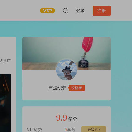
登录
注册
推广
声波织梦
投稿者
9.9
学分
VIP免费
0
学分
升级VIP