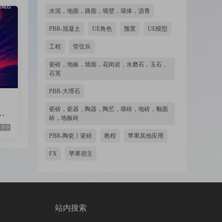
水泥，地面，路面，墙壁，墙体，沥青
PBR-混凝土
UE角色
预置
UE模型
工程
管弦乐
瓷砖，地板，墙面，花岗岩，水磨石，玉石，
石英
PBR-大理石
瓷砖，瓷器，陶器，陶艺，墙砖，地砖，釉面
板
砖，地板砖
ica
9.9
3G
PBR-陶瓷丨瓷砖
教程
苹果其他应用
FX
苹果宿主
站内搜索