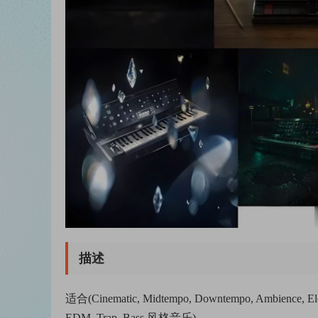
描述
适合(Cinematic, Midtempo, Downtempo, Ambience, Elect
EDM
,
Trap
, Bass 风格音乐)