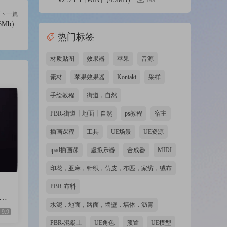
199
下一篇
16Mb）
rts
热门标签
e.
材质贴图
效果器
苹果
音源
素材
苹果效果器
Kontakt
采样
手绘教程
街道，自然
PBR-街道丨地面丨自然
ps教程
宿主
插画课程
工具
UE场景
UE资源
ipad插画课
虚拟乐器
合成器
MIDI
印花，亚麻，针织，仿皮，布匹，家纺，绒布
PBR-布料
op
水泥，地面，路面，墙壁，墙体，沥青
43M
9.9
PBR-混凝土
UE角色
预置
UE模型