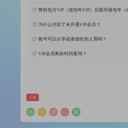
Comicbook heroes save the world – but Tagman, a real s
titles, artists, albums and more to the id3 tag of your m
赞助包月VIP（或包年VIP）后能升级包年（
about the song you’re listening to.
Organize your music library with just a button press
为什么付款了未开通VIP会员？
Tagman just needs one click to add titles, artists, album
账号可以分享或者借给别人用吗？
media players to display information about the song you’r
Innovative fingerprint-technology
VIP会员剩余时间查询？
The innovative fingerprint-technology used by TagMan cre
big online database.
Edit multiple files at the same time
TagMan edits a big amount of music files at the same ti
Organize Your Collection
Tagman updates the titel, artist, album and cover informa
工具
Comfortable Fingerprint Technology
Tagman analyzes every song in your collection and genera
database in the internet. If Tagman finds a match, the mis
Automatic Folder Structure