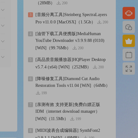
 add
（28MB）
200
ion
[音频分离工具]Steinberg SpectraLayers
3
Pro v11.0.0 [MacOSX]（1.5Gb）
200
[油管下载工具便携版]MediaHuman
4
n
YouTube Downloader v3.9.9.88 (0110)
[WiN]（99.76Mb）
200
th a
[高品质音频播放器]HQPlayer Desktop
5
v5.7.4 (x64) [WiN]（252MB）
200
[降噪修复工具]Diamond Cut Audio
6
Restoration Tools v11.04 [WiN]（64Mb）
199
[亲测有效 支持更新]免费白嫖正版
7
IDM（internet download manager）
 a big
[WiN]（11.5Mb）
199
[MIDI波表合成编辑器] SynthFont2
8
v2.9.1.1 [WiN]（49MB）