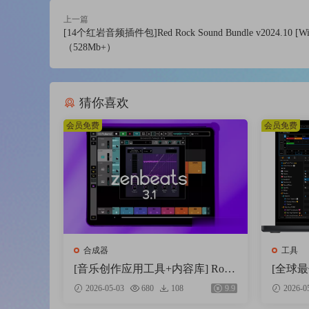
On demand Tagman creates a folder structure sorted accor
上一篇
Edit Several Tracks at the Same Time
[14个红岩音频插件包]Red Rock Sound Bundle v2024.10 [W
Especially in big libraries you simply do not have the ti
（528Mb+）
you by editing a huge amount of files at the same time. 
猜你喜欢
会员免费
会员免费
合成器
工具
[音乐创作应用工具+内容库] Rola
[全球最佳 
nd Zenbeats Max Unlock v3.11.2 [W
Suite 
2026-05-03
680
108
9.9
2026-0
iN]（295MB+7.29GB）