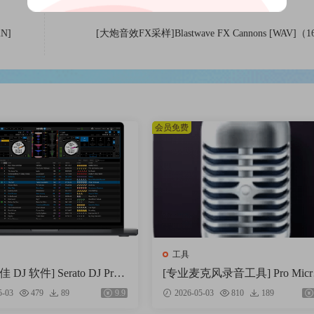
ding to artist, album title or a combination of both.
iN]
[大炮音效FX采样]Blastwave FX Cannons [WAV]（
me and energy to take care of every single file on its own. Tagman suppo
This way you can accept several changes in the meta information at onc
会员免费
工具
DJ 软件] Serato DJ Pro
[专业麦克风录音工具] Pro Micr
v4.0.7 [WiN]（1.66GB）
hone 1.8.5-TNT [MacOSX]（1
5-03
479
89
9.9
2026-05-03
810
189
B）