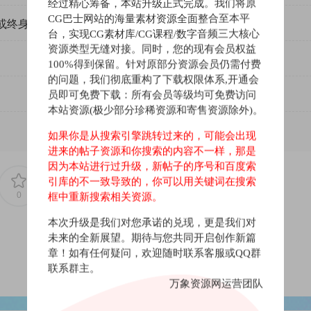
uperhero, saves your music collection! Tagman just needs one click to
经过精心筹备，本站升级正式完成。我们将原
CG巴士网站的海量素材资源全面整合至本平
p3 files. These are read by all common media players to display informat
或终身VIP）吗？
台，实现CG素材库/CG课程/数字音频三大核心
资源类型无缝对接。同时，您的现有会员权益
100%得到保留。针对原部分资源会员仍需付费
s and more to the id3 tag of your mp3 files. These are read by all commo
的问题，我们彻底重构了下载权限体系,开通会
员即可免费下载：所有会员等级均可免费访问
e listening to.
本站资源(极少部分珍稀资源和寄售资源除外)。
ates a fingerprint of every track in your collection and compares it wi
如果你是从搜索引擎跳转过来的，可能会出现
进来的帖子资源和你搜索的内容不一样，那是
因为本站进行过升级，新帖子的序号和百度索
引库的不一致导致的，你可以用关键词在搜索
me.
0
0
框中重新搜索相关资源。
本次升级是我们对您承诺的兑现，更是我们对
tion.
未来的全新展望。期待与您共同开启创作新篇
章！如有任何疑问，欢迎随时联系客服或QQ群
tes a fingerprint. This data is compared with the fingerprints stored in
联系群主。
万象资源网运营团队
sing information is added to the file.