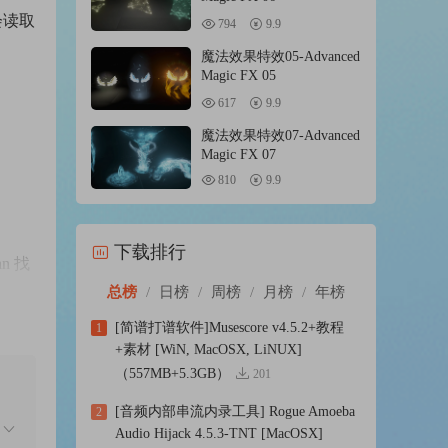
会读取
794
9.9
魔法效果特效05-Advanced
Magic FX 05
617
9.9
魔法效果特效07-Advanced
Magic FX 07
810
9.9
下载排行
n 找
总榜
/
日榜
/
周榜
/
月榜
/
年榜
[简谱打谱软件]Musescore v4.5.2+教程
1
+素材 [WiN, MacOSX, LiNUX]
（557MB+5.3GB）
201
样，您
[音频内部串流内录工具] Rogue Amoeba
2
Audio Hijack 4.5.3-TNT [MacOSX]