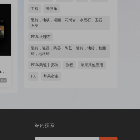
工程
管弦乐
瓷砖，地板，墙面，花岗岩，水磨石，玉石，
石英
PBR-大理石
瓷砖，瓷器，陶器，陶艺，墙砖，地砖，釉面
砖，地板砖
PBR-陶瓷丨瓷砖
教程
苹果其他应用
ing
FX
苹果宿主
OS
9.9
站内搜索