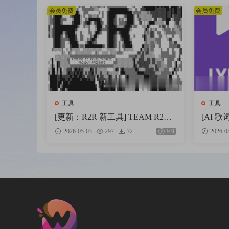
会员免费
会员免费
工具
工具
[更新：R2R 新工具] TEAM R2R
[AI 歌
System v1.4.0-R2R [WiN]（23.9M
o Stud
2026-05-03
297
72
9.9
2026-0
B）