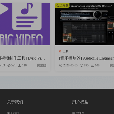
会员免费
工具
词视频制作工具] Lyric Vide
[音乐播放器] Audiofile Engineer
io v1.5.32 [WiN]（280MB）
Fidelia 2.7.1 MAS-HCiSO [Mac
5-03
521
110
9.9
2026-05-03
895
108
X]（18.37MB）
关于我们
用户权益
关于我们
用户协议