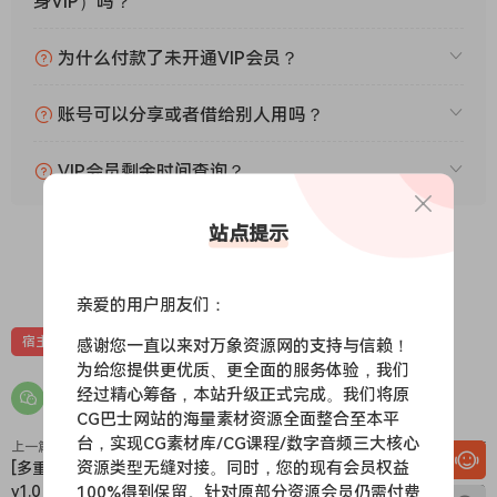
身VIP）吗？
为什么付款了未开通VIP会员？
账号可以分享或者借给别人用吗？
VIP会员剩余时间查询？
站点提示
0
0
亲爱的用户朋友们：
宿主
感谢您一直以来对万象资源网的支持与信赖！
为给您提供更优质、更全面的服务体验，我们
经过精心筹备，本站升级正式完成。我们将原
CG巴士网站的海量素材资源全面整合至本平
台，实现CG素材库/CG课程/数字音频三大核心
上一篇
下一篇
资源类型无缝对接。同时，您的现有会员权益
[多重效果处理器]bloops birb
[多普勒效应声学插
100%得到保留。针对原部分资源会员仍需付费
v1.0 [WiN, MacOSX]（24.2MB）
件]TONSTURM TRAVELER