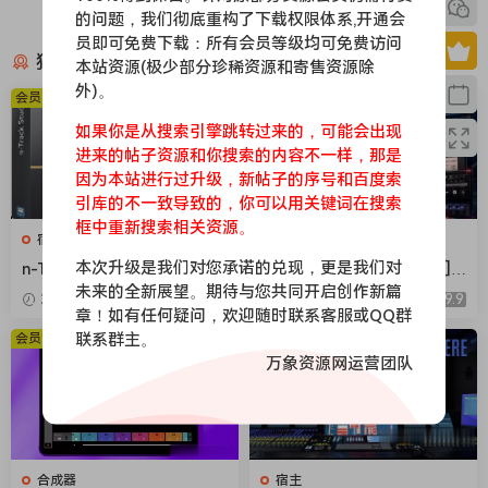
v1.1.3-R2R [WiN]（242.2MB）
的问题，我们彻底重构了下载权限体系,开通会
员即可免费下载：所有会员等级均可免费访问
猜你喜欢
本站资源(极少部分珍稀资源和寄售资源除
外)。
会员免费
会员免费
如果你是从搜索引擎跳转过来的，可能会出现
进来的帖子资源和你搜索的内容不一样，那是
因为本站进行过升级，新帖子的序号和百度索
引库的不一致导致的，你可以用关键词在搜索
框中重新搜索相关资源。
宿主
合成器
本次升级是我们对您承诺的兑现，更是我们对
n-Track Studio Suite 10.3.0.
[Steinberg音频工具合集包] S
未来的全新展望。期待与您共同开启创作新篇
10767 Multilingual [WiN]（2
teinberg Complete Bundle
2026-05-03
9.9
2026-05-03
9.9
50.2MB+543.4MB）
2026.04 [MacOSX]（26.4G
章！如有任何疑问，欢迎随时联系客服或QQ群
B）
联系群主。
会员免费
会员免费
万象资源网运营团队
合成器
宿主