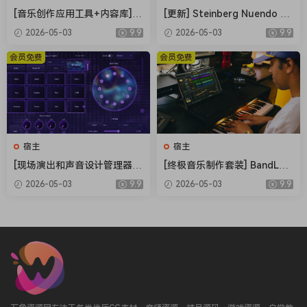
[音乐创作应用工具+内容库] R
[更新] Steinberg Nuendo 15
oland Zenbeats Max Unlock
v15.0.21+内容库 [WiN, MacO
2026-05-03
9.9
2026-05-03
9.9
v3.11.2 [WiN]（295MB+7.29
SX]（1.41GB+1.69GB+20G
GB）
B）
会员免费
会员免费
宿主
宿主
[现场演出和声音设计管理器]
[终极音乐制作套装] BandLab
Electric Smudge SnappySn
Cakewalk Sonar v32.04.0.06
2026-05-03
9.9
2026-05-03
9.9
ap v3.5.0 Patched Incl. Keyg
3 Incl Keygen-R2R [WiN]（3
en-MOCHA [WiN]（17.5M
29.6MB）
B）