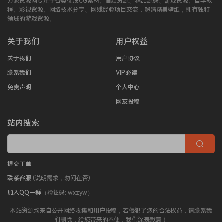
万象资源网专注于各类优质CG素材、音频资源、精品源码、游戏资源、自学教
程、影视资源、网络技术分享、网赚经验项目交流，超清精美壁纸，拥有独特
领域的游戏资源。
关于我们
用户权益
关于我们
用户协议
联系我们
VIP必读
免责声明
个人中心
网友投稿
站内搜索
提交工单
联系客服
(说明需求，勿问在否)
加入QQ一群
（验证码: wxzyw）
本站资源均来自公开网络收集和用户投稿，若侵犯了您的合法权益，请联系我
们删除，给您带来的不便，我们深表歉意！