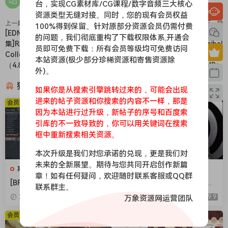
台，实现CG素材库/CG课程/数字音频三大核心
资源类型无缝对接。同时，您的现有会员权益
上一篇
下一篇
100%得到保留。针对原部分资源会员仍需付费
[EDM多风格人声采样包合
[波斯风格民族流行陷阱采样]DA
的问题，我们彻底重构了下载权限体系,开通会
集]RAGGED Vocal Pack
Production Universal Tribal
员即可免费下载：所有会员等级均可免费访问
Collection 2024 [WAV]
Vol.4 N.F.T Sounds [WAV]
本站资源(极少部分珍稀资源和寄售资源除
（4.89GB+）
（797MB）
外)。
猜你喜欢
如果你是从搜索引擎跳转过来的，可能会出现
进来的帖子资源和你搜索的内容不一样，那是
会员免费
会员免费
因为本站进行过升级，新帖子的序号和百度索
引库的不一致导致的，你可以用关键词在搜索
框中重新搜索相关资源。
本次升级是我们对您承诺的兑现，更是我们对
未来的全新展望。期待与您共同开启创作新篇
其他
其他
章！如有任何疑问，欢迎随时联系客服或QQ群
[BFD Player核心音色库] BFD
[BFD Player扩展音色库怀旧
联系群主。
Drums BFD Player Core Libr
摇滚] BFD Drums BFD Playe
2026-05-03
9.9
2026-05-03
9.9
万象资源网运营团队
ary v1.0.0.9-R2R（4.72GB）
r Extension London 70s v1.
0.0.13-R2R（2.71GB）
会员免费
会员免费