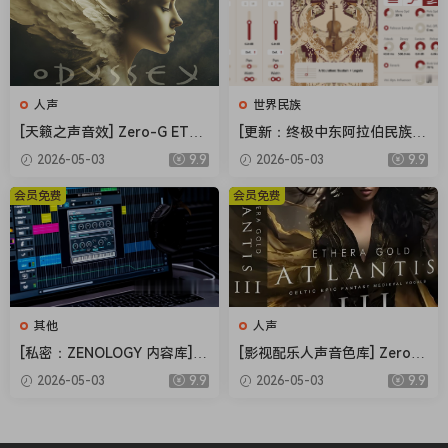
人声
世界民族
[天籁之声音效] Zero-G ETHE
[更新：终极中东阿拉伯民族管
RA Gold Odyssey v1.0.2 [KO
弦乐音源合集] Strezov Samp
2026-05-03
9.9
2026-05-03
9.9
NTAKT]（5.23GB）
ling Arabian Ethnic Orchestr
a v1.1 [KONTAKT]（57.37G
会员免费
会员免费
B）
其他
人声
[私密：ZENOLOGY 内容库] R
[影视配乐人声音色库] Zero-G
oland Cloud ZENOLOGY Co
Ethera Gold Atlantis 3 v3.5.
2026-05-03
9.9
2026-05-03
9.9
ntent v2026.04-R2R [WiN]
2 [KONTAKT]（34.2GB）
（1.93GB）