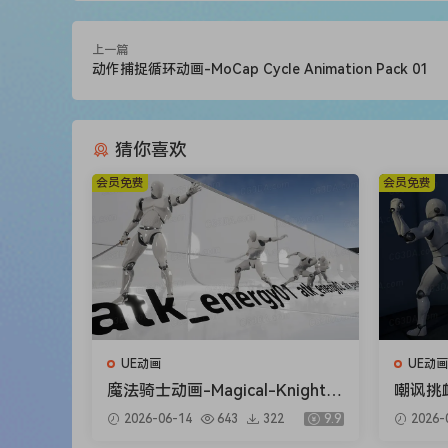
上一篇
动作捕捉循环动画-MoCap Cycle Animation Pack 01
猜你喜欢
会员免费
会员免费
UE动画
UE动画
魔法骑士动画-Magical-Knight A
嘲讽挑衅
nimSet
t Anim
2026-06-14
643
322
9.9
2026-