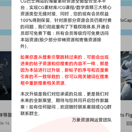
CG巴士网站的海量素材资源全面整合至本平
台，实现CG素材库/CG课程/数字音频三大核心
资源类型无缝对接。同时，您的现有会员权益
100%得到保留。针对原部分资源会员仍需付费
跑步比赛移动动画-Mobility Pro - MoCap
的问题，我们彻底重构了下载权限体系,开通会
员即可免费下载：所有会员等级均可免费访问
本站资源(极少部分珍稀资源和寄售资源除
外)。
会员免费
如果你是从搜索引擎跳转过来的，可能会出现
进来的帖子资源和你搜索的内容不一样，那是
因为本站进行过升级，新帖子的序号和百度索
引库的不一致导致的，你可以用关键词在搜索
框中重新搜索相关资源。
本次升级是我们对您承诺的兑现，更是我们对
未来的全新展望。期待与您共同开启创作新篇
章！如有任何疑问，欢迎随时联系客服或QQ群
UE动画
联系群主。
等肢体动画-Mega Taun
武术格斗动画-Martial Arts Fig
万象资源网运营团队
ation Pack
Game
06-14
1.04k
567
9.9
2026-06-14
859
363