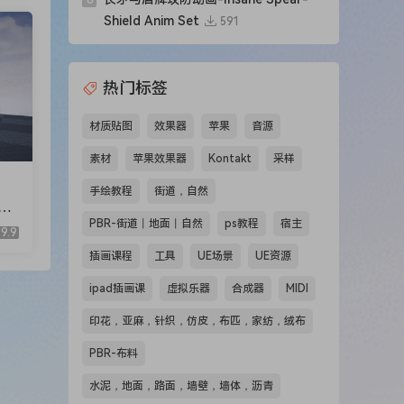
8
Shield Anim Set
591
热门标签
材质贴图
效果器
苹果
音源
素材
苹果效果器
Kontakt
采样
手绘教程
街道，自然
le
PBR-街道丨地面丨自然
ps教程
宿主
9.9
插画课程
工具
UE场景
UE资源
ipad插画课
虚拟乐器
合成器
MIDI
印花，亚麻，针织，仿皮，布匹，家纺，绒布
PBR-布料
水泥，地面，路面，墙壁，墙体，沥青