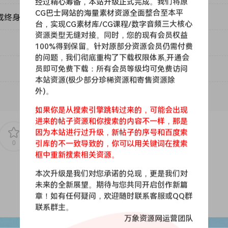
经过精心筹备，本站升级正式完成。我们将原
CG巴士网站的海量素材资源全面整合至本平
sers.
或终身VIP）吗？
台，实现CG素材库/CG课程/数字音频三大核心
资源类型无缝对接。同时，您的现有会员权益
tion.
100%得到保留。针对原部分资源会员仍需付费
的问题，我们彻底重构了下载权限体系,开通会
员即可免费下载：所有会员等级均可免费访问
t in a click.
本站资源(极少部分珍稀资源和寄售资源除
外)。
 new remixes.
如果你是从搜索引擎跳转过来的，可能会出现
进来的帖子资源和你搜索的内容不一样，那是
因为本站进行过升级，新帖子的序号和百度索
引库的不一致导致的，你可以用关键词在搜索
0
0
框中重新搜索相关资源。
本次升级是我们对您承诺的兑现，更是我们对
未来的全新展望。期待与您共同开启创作新篇
章！如有任何疑问，欢迎随时联系客服或QQ群
联系群主。
万象资源网运营团队