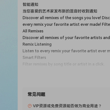
智能通知
当您喜爱的艺术家发布新的混音时收到通知
Discover all remixes of the songs you love! Disc
every remix your favorite artist ever made! Filter
All Remixes
Discover all remixes of your favorite artists an
Remix Listening
Listen to every remix your favorite artist ever 
Smart Filters
Filter remixes by song title or artist in a click.
Blazingly Fast
100 remixes search takes less than a second!
All Remixes
Discover all remixes of your favorite artists an
常见问题
Remix Listening
Listen to every remix your favorite artist ever 
VIP资源或免费资源能否做为商业用途？