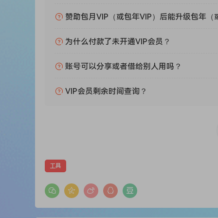
Intuitively Simple
It is so simple as 1 2 3. For all ages and for all u
赞助包月VIP（或包年VIP）后能升级包年（
Track Missing Remixes
Discover all missing remixes in your music collec
为什么付款了未开通VIP会员？
Simple Categories
账号可以分享或者借给别人用吗？
Be aware of all remixes released by favorite artis
Smart Notifications
VIP会员剩余时间查询？
Get notified when your favorite artists publish
工具