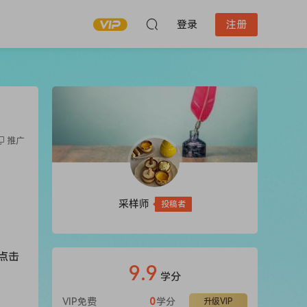
登录
注册
推广
采样师
投稿者
点击
9.9
学分
VIP免费
0
学分
升级VIP