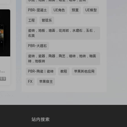
水泥，地面，路面，墙壁，墙体，沥青
PBR-混凝土
UE角色
预置
UE模型
工程
管弦乐
瓷砖，地板，墙面，花岗岩，水磨石，玉石，
石英
PBR-大理石
瓷砖，瓷器，陶器，陶艺，墙砖，地砖，釉面
砖，地板砖
eri
PBR-陶瓷丨瓷砖
教程
苹果其他应用
[M
9.9
FX
苹果宿主
站内搜索