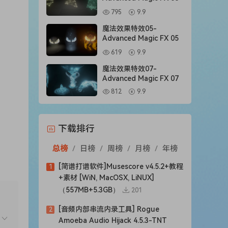
795
9.9
魔法效果特效05-
Advanced Magic FX 05
619
9.9
魔法效果特效07-
Advanced Magic FX 07
812
9.9
下载排行
总榜
/
日榜
/
周榜
/
月榜
/
年榜
[简谱打谱软件]Musescore v4.5.2+教程
1
+素材 [WiN, MacOSX, LiNUX]
（557MB+5.3GB）
201
[音频内部串流内录工具] Rogue
2
Amoeba Audio Hijack 4.5.3-TNT