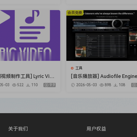
43MB）
会员免费
工具
词视频制作工具] Lyric Vide
[音乐播放器] Audiofile Engine
io v1.5.32 [WiN]（280M
ng Fidelia 2.7.1 MAS-HCiSO 
05-03
522
110
9.9
2026-05-03
898
108
acOSX]（18.37MB）
关于我们
用户权益