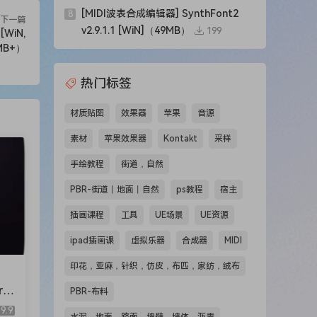
[MIDI波表合成编辑器] SynthFont2
8
下一篇
v2.9.1.1 [WiN]（49MB）
199
[WiN,
0MB+）
热门标签
材质贴图
效果器
苹果
音源
素材
苹果效果器
Kontakt
采样
手绘教程
街道，自然
PBR-街道丨地面丨自然
ps教程
宿主
插画课程
工具
UE场景
UE资源
ipad插画课
虚拟乐器
合成器
MIDI
印花，亚麻，针织，仿皮，布匹，家纺，绒布
ro
PBR-布料
（1
9.9