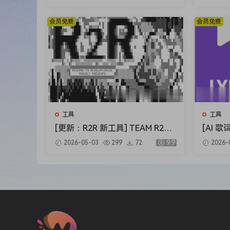
2 [WiN]（295MB+7.29GB）
会员免费
会员免费
工具
工具
[更新：R2R 新工具] TEAM R2R S
[AI 歌
ystem v1.4.0-R2R [WiN]（23.9
o Stud
2026-05-03
299
72
9.9
2026-
MB）
B）