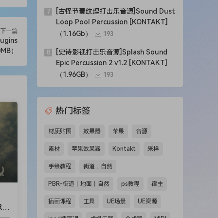
[古怪节奏纹理打击乐音源]Sound Dust
7
Loop Pool Percussion [KONTAKT]
下一篇
（1.16Gb）
193
ugins
20MB）
[史诗影视打击乐音源]Splash Sound
8
Epic Percussion 2 v1.2 [KONTAKT]
（1.96GB）
193
热门标签
材质贴图
效果器
苹果
音源
素材
苹果效果器
Kontakt
采样
手绘教程
街道，自然
PBR-街道丨地面丨自然
ps教程
宿主
插画课程
工具
UE场景
UE资源
RA
AK