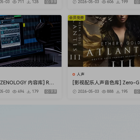
05-03
711
128
9.9
2026-05-03
606
199
London 70s v1.0.0.13-R2
T]（5.23GB）
1GB）
会员免费
人声
ENOLOGY 内容库] Rola
[影视配乐人声音色库] Zero-G 
ud ZENOLOGY Content v
hera Gold Atlantis 3 v3.5.2 [
05-03
494
179
9.9
2026-05-03
888
195
4-R2R [WiN]（1.93GB）
NTAKT]（34.2GB）