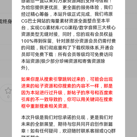
感谢您一直以来对万象资源网的支持与信赖！
, the Laventille Rhythm Section born out of the hills of
为给您提供更优质、更全面的服务体验，我们
rough its instrumental and rhythmic innovations, into an en
经过精心筹备，本站升级正式完成。我们将原
n. The vibrations which are created whenever they perform 
CG巴士网站的海量素材资源全面整合至本平
或终身VIP）吗？
台，实现CG素材库/CG课程/数字音频三大核心
资源类型无缝对接。同时，您的现有会员权益
ctronic music duo and Caribbean dance music pioneers Jus 
100%得到保留。针对原部分资源会员仍需付费
 kind, an authentic rhythm sample library which captures the
的问题，我们彻底重构了下载权限体系,开通会
n. Now you have the means of harnessing the awesome powe
员即可免费下载：所有会员等级均可免费访问
the tips of your fingers.
本站资源(极少部分珍稀资源和寄售资源除
外)。
如果你是从搜索引擎跳转过来的，可能会出现
ddle and far) to enhance the production experience
进来的帖子资源和你搜索的内容不一样，那是
因为本站进行过升级，新帖子的序号和百度索
rikes – 5 velocity layers), transposition, extended instrument
0
0
引库的不一致导致的，你可以用关键词在搜索
框中重新搜索相关资源。
hm loops created by the Laventille Rhythm Section and Jus N
本次升级是我们对您承诺的兑现，更是我们对
ove playability
未来的全新展望。期待与您共同开启创作新篇
are and Digital Audio Workstations using KONTAKT PLAYER as
章！如有任何疑问，欢迎随时联系客服或QQ群