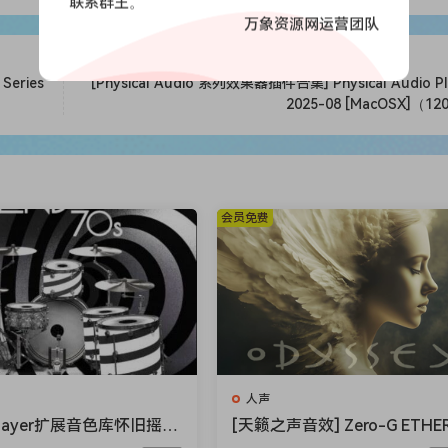
联系群主。
dless…
万象资源网运营团队
Series
[Physical Audio 系列效果器插件合集] Physical Audio Pl
2025-08 [MacOSX]（1
会员免费
人声
 Player扩展音色库怀旧摇
[天籁之声音效] Zero-G ETHE
 Drums BFD Player Exte
Gold Odyssey v1.0.2 [KONT