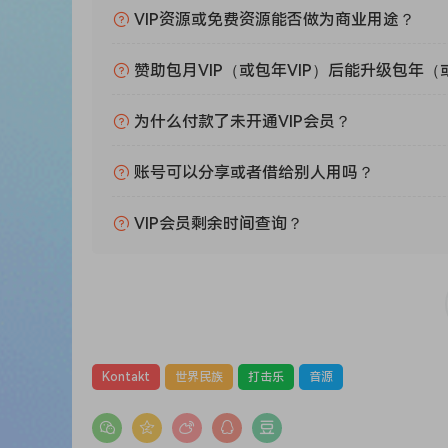
Regarded as the premier engine room in Trinidad
VIP资源或免费资源能否做为商业用途？
Laventille over two decades ago, has evolved th
which can command a performance all on its ow
赞助包月VIP（或包年VIP）后能升级包年（
nothing short of phenomenal.
Indigisounds has teamed up with acclaimed ele
为什么付款了未开通VIP会员？
to bring to producers worldwide the first of its
unique sound of the Laventille Rhythm Sectio
账号可以分享或者借给别人用吗？
and energy produced by these instruments with 
VIP会员剩余时间查询？
Features:
– Access to over 3500 instrument samples
– Consists of 3 microphone placements (near, mi
– Option to access velocity control (for single st
ranges and ADSR envelope
– Bonus feature – contains eight authentic rhyt
Kontakt
世界民族
打击乐
音源
– All loops and flams are tempo-aligned to impr
– Playback capability for music notation softw
VST or AU plugin