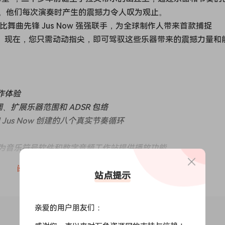
。他们每次演奏时产生的震撼力令人叹为观止。
加勒比舞曲先锋 Jus Now 强强联手，为全球制作人带来首款捕捉
奏采样库。现在，您只需动动指尖，即可驾驭这些乐器带来的震撼力量和
作体验
调、扩展乐器范围和 ADSR 包络
ion 和 Jus Now 创建的八个真实节奏循环
AU 插件，为音乐符号软件和数字音频工作站提供播放功能
阅读全文
站点提示
 the rhythm section or ‘engine room’, as it is commonly refe
 traditionally accompanied the steelpans, providing the puls
of the rhythm section is one which when heard evokes feelin
亲爱的用户朋友们：
th the clangs of iron and metal, an abrasive symphony of energ