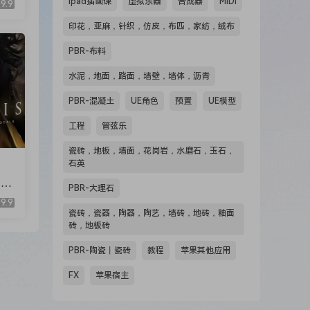
ipad插画课
虚拟乐器
合成器
MIDI
9.9
印花，亚麻，针织，仿皮，布匹，家纺，绒布
PBR-布料
水泥，地面，路面，墙壁，墙体，沥青
PBR-混凝土
UE角色
预置
UE模型
工程
管弦乐
瓷砖，地板，墙面，花岗岩，水磨石，玉石，
石英
Et
PBR-大理石
KO
9.9
瓷砖，瓷器，陶器，陶艺，墙砖，地砖，釉面
砖，地板砖
PBR-陶瓷丨瓷砖
教程
苹果其他应用
FX
苹果宿主