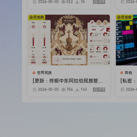
2026-05-03
552
76
9.9
2026-
1.0.0.9-R2R（4.72GB）
nsion 
R（2.7
会员免费
会员免费
世界民族
其他
[更新：终极中东阿拉伯民族管弦
[私密：Z
乐音源合集] Strezov Sampling
nd Clo
2026-05-03
756
143
9.9
2026-
Arabian Ethnic Orchestra v1.1
2026.0
[KONTAKT]（57.37GB）