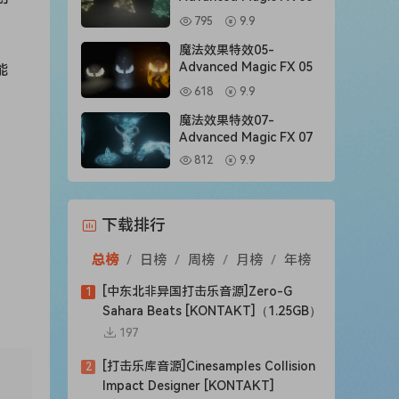
795
9.9
魔法效果特效05-
Advanced Magic FX 05
能
618
9.9
魔法效果特效07-
Advanced Magic FX 07
812
9.9
下载排行
总榜
/
日榜
/
周榜
/
月榜
/
年榜
[中东北非异国打击乐音源]Zero-G
1
rred
Sahara Beats [KONTAKT]（1.25GB）
e and
197
gs of
[打击乐库音源]Cinesamples Collision
2
y.
Impact Designer [KONTAKT]