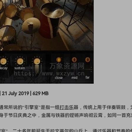
| 21 July 2019 | 629 MB
通常所说的“引擎室”是指一组
打击乐
器，传统上用于伴奏钢鼓，
身于节日庆典之中，金属与铁器的铿锵声响彻云霄，如同一首充
擎室”，二十多年前诞生于拉文蒂尔的山丘上，通过乐器和节奏的