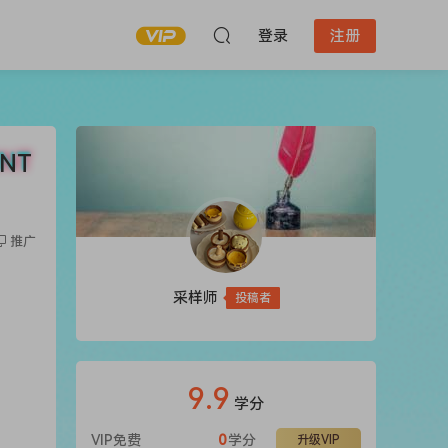
登录
注册
ONT
推广
采样师
投稿者
9.9
学分
VIP免费
0
学分
升级VIP