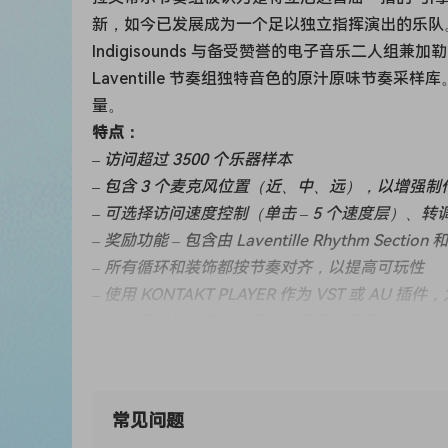
新，如今已发展成为一个足以独立指挥演出的乐队
Indigisounds 与备受赞誉的电子音乐二人组兼
Laventille 节奏组独特音色的原汁原味节
量。
特点：
– 访问超过 3500 个乐器样本
– 包含 3 个麦克风位置（近、中、远），以增强制
– 可选择访问速度控制（单击 – 5 个速度层）、转
– 奖励功能 – 包含由 Laventille Rhythm Sect
– 所有循环和装饰都按节奏对齐，以提高可玩性
– 使用 KONTAKT PLAYER 作为 VST 或 
……对于制作人来说，可能性是无穷无尽的……
In Trinidad and Tobago’s rich musical landscape
to, is the group of percussion instruments that
rhythmic drive for the entire band. The sound 
常见问题
festivity and celebrations as it fills the air wi