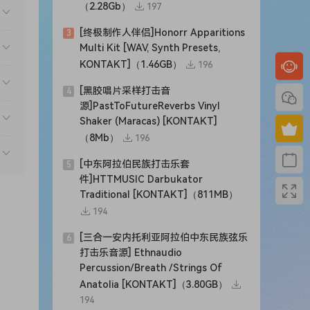
（2.28Gb）
197
tity
[终极制作人伴侣]Honorr Apparitions
3
is
Multi Kit [WAV, Synth Presets,
KONTAKT]（1.46GB）
196
Now,
[黑胶唱片采样打击音
4
源]PastToFutureReverbs Vinyl
r
Shaker (Maracas) [KONTAKT]
（8Mb）
196
[中东阿拉伯民族打击乐套
5
件]HTTMUSIC Darbukator
Traditional [KONTAKT]（811MB）
194
[三合一安内托利亚阿拉伯中东民族弦乐
6
ow
打击乐音源] Ethnaudio
Percussion/Breath /Strings Of
Anatolia [KONTAKT]（3.80GB）
 a
194