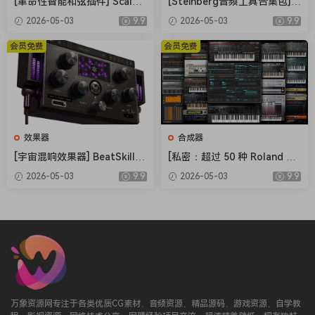
[革命性智能和弦插件] Scaler
[Steinberg音频工具合集包] S
Music Scaler 3 v3.2.2 Regge
teinberg Complete Bundle
2026-05-03
9.9
2026-05-03
9.9
d-HCiSO [MacOSX]（1.45G
2026.04 [MacOSX]（26.4G
B）
B）
会员免费
会员免费
效果器
合成器
[宇宙混响效果器] BeatSkillz
[私密：超过 50 种 Roland 虚
SpaceWolf v1.0.2 U2B-MORi
拟乐器套装] Roland Cloud Ul
2026-05-03
9.9
2026-05-03
9.9
A [MacOSX]（153MB）
timate v2026.04 READ NFO-
R2R [WiN]（1.77GB）
万象资源网专注于各类优质CG素材、音频资源、精品源码、游戏资源、自学教