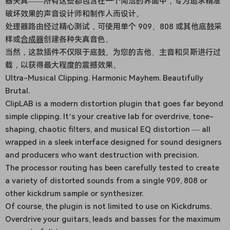
器失真——所有这些都包含在一个简洁的界面中，专为追求精准
破坏效果的声音设计师和制作人而设计。
处理器路由经过精心测试，可使用单个 909、808 或其他底鼓采
样或
合成器
创建各种失真音色。
当然，这款插件不仅限于底鼓。为您的吉他、主音和贝斯进行过
载，以获得最大程度的震撼效果。
Ultra-Musical Clipping. Harmonic Mayhem. Beautifully
Brutal.
ClipLAB is a modern distortion plugin that goes far beyond
simple clipping. It’s your creative lab for overdrive, tone-
shaping, chaotic filters, and musical EQ distortion — all
wrapped in a sleek interface designed for sound designers
and producers who want destruction with precision.
The processor routing has been carefully tested to create
a variety of distorted sounds from a single 909, 808 or
other kickdrum sample or synthesizer.
Of course, the plugin is not limited to use on Kickdrums.
Overdrive your guitars, leads and basses for the maximum