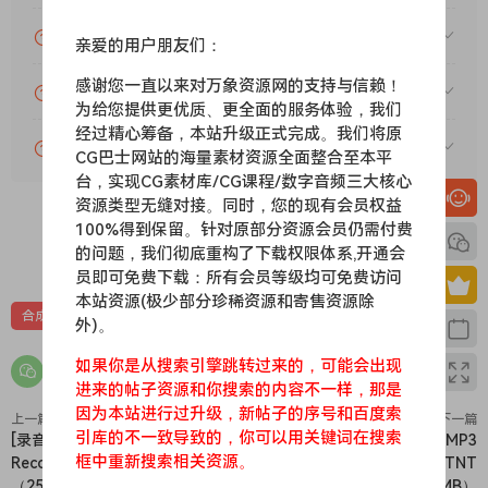
为什么付款了未开通VIP会员？
亲爱的用户朋友们：
感谢您一直以来对万象资源网的支持与信赖！
账号可以分享或者借给别人用吗？
为给您提供更优质、更全面的服务体验，我们
经过精心筹备，本站升级正式完成。我们将原
VIP会员剩余时间查询？
CG巴士网站的海量素材资源全面整合至本平
台，实现CG素材库/CG课程/数字音频三大核心
资源类型无缝对接。同时，您的现有会员权益
100%得到保留。针对原部分资源会员仍需付费
0
0
的问题，我们彻底重构了下载权限体系,开通会
员即可免费下载：所有会员等级均可免费访问
本站资源(极少部分珍稀资源和寄售资源除
合成器
苹果
苹果效果器
外)。
如果你是从搜索引擎跳转过来的，可能会出现
进来的帖子资源和你搜索的内容不一样，那是
因为本站进行过升级，新帖子的序号和百度索
上一篇
下一篇
引库的不一致导致的，你可以用关键词在搜索
[录音机] GiliSoft Audio
[万能转换MP3工具] All to MP3
框中重新搜索相关资源。
Recorder Pro 13.6 [WiN]
Audio Converter 3.3.6-TNT
（258MB）
[MacOSX]（83MB）