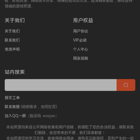
程、影视资源、网络技术分享、网赚经验项目交流，超清精美壁纸，拥有独特
领域的游戏资源。
关于我们
用户权益
关于我们
用户协议
联系我们
VIP必读
免责声明
个人中心
网友投稿
站内搜索
提交工单
联系客服
(说明需求，勿问在否)
加入QQ一群
（验证码: wxzyw）
本站资源均来自公开网络收集和用户投稿，若侵犯了您的合法权益，请联系我
们删除，给您带来的不便，我们深表歉意！
本站资源仅供学习交流，若使用商业用途，请购买正版授权，否则产生的一切