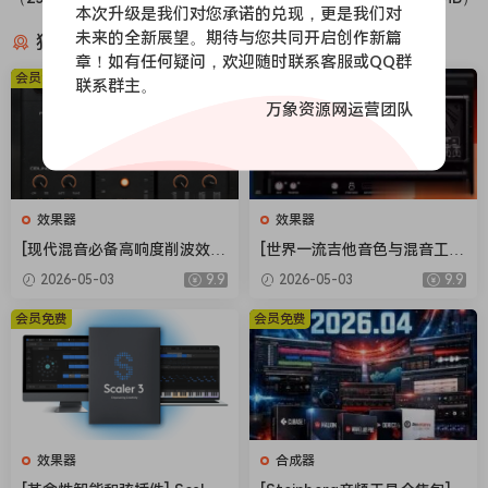
本次升级是我们对您承诺的兑现，更是我们对
未来的全新展望。期待与您共同开启创作新篇
猜你喜欢
章！如有任何疑问，欢迎随时联系客服或QQ群
会员免费
会员免费
联系群主。
万象资源网运营团队
效果器
效果器
[现代混音必备高响度削波效果
[世界一流吉他音色与混音工具
插件] Audioloom Maciel Aud
全套合集] STL Tones Bundle
2026-05-03
9.9
2026-05-03
9.9
io Deux Clipper v1.0.0 [WiN,
v2026.04 [WiN, MacOSX]（1.
MacOSX]（34.5MB+145MB)
48GB+3.34GB）
会员免费
会员免费
效果器
合成器