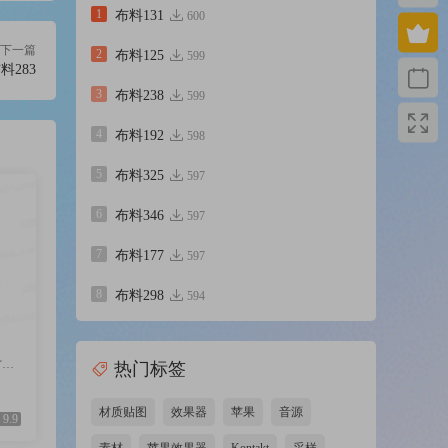
1
布料131
600
下一篇
2
布料125
599
料283
3
布料238
599
4
布料192
598
5
布料325
597
6
布料346
597
7
布料177
597
8
布料298
594
纺，
热门标签
材质贴图
效果器
苹果
音源
9.9