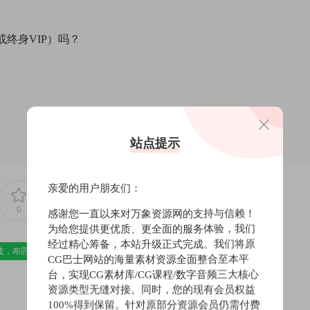
或终身VIP）吗？
站点提示
亲爱的用户朋友们：
0
0
感谢您一直以来对万象资源网的支持与信赖！
为给您提供更优质、更全面的服务体验，我们
经过精心筹备，本站升级正式完成。我们将原
皮，布匹，家纺，绒布
材质贴图
CG巴士网站的海量素材资源全面整合至本平
台，实现CG素材库/CG课程/数字音频三大核心
资源类型无缝对接。同时，您的现有会员权益
100%得到保留。针对原部分资源会员仍需付费