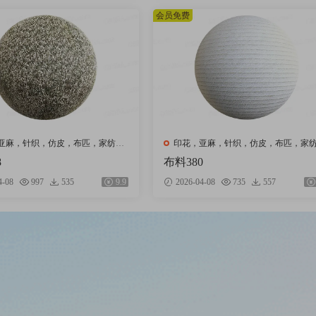
会员免费
亚麻，针织，仿皮，布匹，家纺，
印花，亚麻，针织，仿皮，布匹，家
绒布
8
布料380
4-08
997
535
9.9
2026-04-08
735
557