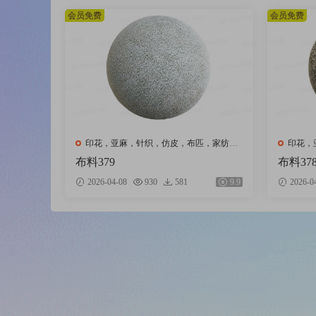
会员免费
会员免费
印花，亚麻，针织，仿皮，布匹，家纺，
印花，
绒布
绒布
布料379
布料37
2026-04-08
930
581
9.9
2026-0