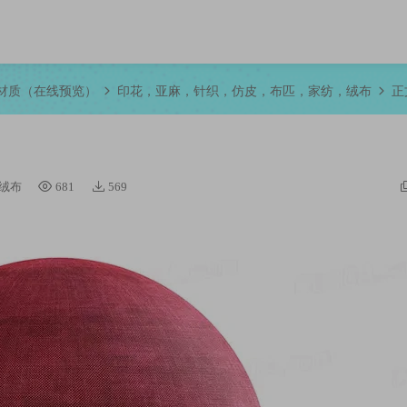
R材质（在线预览）
印花，亚麻，针织，仿皮，布匹，家纺，绒布
正
绒布
681
569