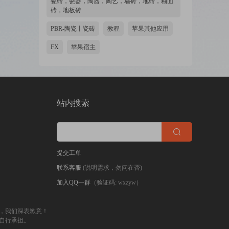
瓷砖，瓷器，陶器，陶艺，墙砖，地砖，釉面
砖，地板砖
PBR-陶瓷丨瓷砖
教程
苹果其他应用
FX
苹果宿主
站内搜索
提交工单
联系客服
(说明需求，勿问在否)
加入QQ一群
（验证码: wxzyw）
，我们深表歉意！
自行承担。