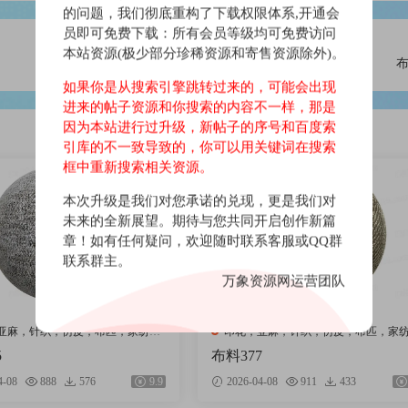
的问题，我们彻底重构了下载权限体系,开通会
员即可免费下载：所有会员等级均可免费访问
本站资源(极少部分珍稀资源和寄售资源除外)。
布
如果你是从搜索引擎跳转过来的，可能会出现
进来的帖子资源和你搜索的内容不一样，那是
因为本站进行过升级，新帖子的序号和百度索
引库的不一致导致的，你可以用关键词在搜索
框中重新搜索相关资源。
会员免费
本次升级是我们对您承诺的兑现，更是我们对
未来的全新展望。期待与您共同开启创作新篇
章！如有任何疑问，欢迎随时联系客服或QQ群
联系群主。
万象资源网运营团队
亚麻，针织，仿皮，布匹，家纺，
印花，亚麻，针织，仿皮，布匹，家
绒布
5
布料377
4-08
888
576
9.9
2026-04-08
911
433