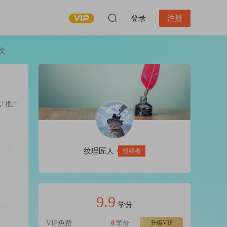
登录
注册
文
推广
纹理匠人
投稿者
9.9
学分
VIP免费
0
学分
升级VIP