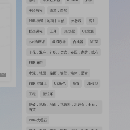
素材
苹果效果器
Kontakt
采样
手绘教程
街道，自然
PBR-街道丨地面丨自然
ps教程
宿主
插画课程
工具
UE场景
UE资源
ipad插画课
虚拟乐器
合成器
MIDI
印花，亚麻，针织，仿皮，布匹，家纺，绒布
纺，
PBR-布料
水泥，地面，路面，墙壁，墙体，沥青
9.9
PBR-混凝土
UE角色
预置
UE模型
工程
管弦乐
瓷砖，地板，墙面，花岗岩，水磨石，玉石，
石英
PBR-大理石