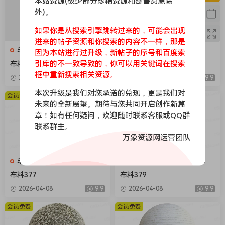
本站资源(极少部分珍稀资源和寄售资源除
外)。
如果你是从搜索引擎跳转过来的，可能会出现
进来的帖子资源和你搜索的内容不一样，那是
印花，亚麻，针织，仿皮，布
印花，亚麻，针织，仿皮，布
因为本站进行过升级，新帖子的序号和百度索
匹，家纺，绒布
匹，家纺，绒布
引库的不一致导致的，你可以用关键词在搜索
布料376
布料375
框中重新搜索相关资源。
2026-04-08
9.9
2026-04-08
9.9
本次升级是我们对您承诺的兑现，更是我们对
会员免费
会员免费
未来的全新展望。期待与您共同开启创作新篇
章！如有任何疑问，欢迎随时联系客服或QQ群
联系群主。
万象资源网运营团队
印花，亚麻，针织，仿皮，布
印花，亚麻，针织，仿皮，布
匹，家纺，绒布
匹，家纺，绒布
布料377
布料379
2026-04-08
9.9
2026-04-08
9.9
会员免费
会员免费