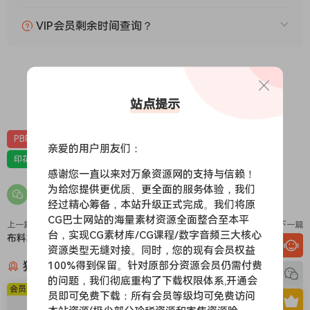
VIP会员剩余时间查询？
0
0
站点提示
PBR-布料
PBR材质（在线预览）
亲爱的用户朋友们：
印花，亚麻，针织，仿皮，布匹，家纺，绒布
材质贴图
感谢您一直以来对万象资源网的支持与信赖！
为给您提供更优质、更全面的服务体验，我们
经过精心筹备，本站升级正式完成。我们将原
CG巴士网站的海量素材资源全面整合至本平
上一篇
下一篇
台，实现CG素材库/CG课程/数字音频三大核心
布料320
布料318
资源类型无缝对接。同时，您的现有会员权益
猜你喜欢
100%得到保留。针对原部分资源会员仍需付费
的问题，我们彻底重构了下载权限体系,开通会
会员免费
会员免费
员即可免费下载：所有会员等级均可免费访问