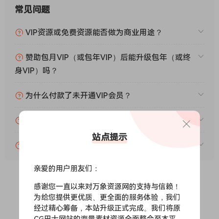
常见问题
VIP资源或免费资源能否做为商业用途？
赞助包月VIP（或包年VIP）后能升级包年（或终
身VIP）吗？
为什么付款了未开通VIP会员？
账号可以分享或者借给别人用吗？
站点提示
VIP会员剩余时间查询？
亲爱的用户朋友们：
感谢您一直以来对万象资源网的支持与信赖！
0
0
为给您提供更优质、更全面的服务体验，我们
经过精心筹备，本站升级正式完成。我们将原
CG巴士网站的海量素材资源全面整合至本平