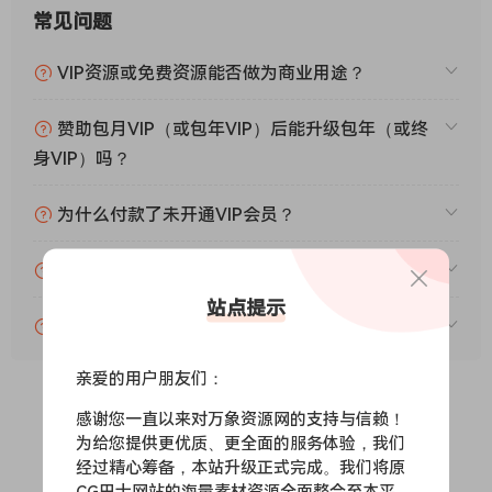
常见问题
VIP资源或免费资源能否做为商业用途？
赞助包月VIP（或包年VIP）后能升级包年（或终
身VIP）吗？
为什么付款了未开通VIP会员？
账号可以分享或者借给别人用吗？
站点提示
VIP会员剩余时间查询？
亲爱的用户朋友们：
感谢您一直以来对万象资源网的支持与信赖！
0
0
为给您提供更优质、更全面的服务体验，我们
经过精心筹备，本站升级正式完成。我们将原
CG巴士网站的海量素材资源全面整合至本平