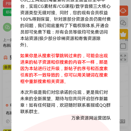
PBR-布料
PBR材质（在线预览）
台，实现CG素材库/CG课程/数字音频三大核心
资源类型无缝对接。同时，您的现有会员权益
印花，亚麻，针织，仿皮，布匹，家纺，绒布
材质贴图
100%得到保留。针对原部分资源会员仍需付费
的问题，我们彻底重构了下载权限体系,开通会
员即可免费下载：所有会员等级均可免费访问
本站资源(极少部分珍稀资源和寄售资源除
上一篇
下一篇
外)。
布料252
布料250
如果你是从搜索引擎跳转过来的，可能会出现
猜你喜欢
进来的帖子资源和你搜索的内容不一样，那是
会员免费
会员免费
因为本站进行过升级，新帖子的序号和百度索
引库的不一致导致的，你可以用关键词在搜索
框中重新搜索相关资源。
本次升级是我们对您承诺的兑现，更是我们对
未来的全新展望。期待与您共同开启创作新篇
章！如有任何疑问，欢迎随时联系客服或QQ群
印花，亚麻，针织，仿皮，布
印花，亚麻，针织，仿皮，布
匹，家纺，绒布
匹，家纺，绒布
联系群主。
布料375
布料376
万象资源网运营团队
2026-04-08
9.9
2026-04-08
9.9