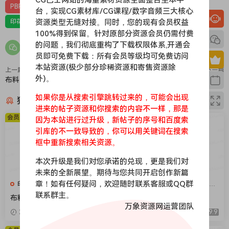
PBR-布料
PBR材质（在线预览）
台，实现CG素材库/CG课程/数字音频三大核心
资源类型无缝对接。同时，您的现有会员权益
印花，亚麻，针织，仿皮，布匹，家纺，绒布
材质贴图
100%得到保留。针对原部分资源会员仍需付费
的问题，我们彻底重构了下载权限体系,开通会
员即可免费下载：所有会员等级均可免费访问
本站资源(极少部分珍稀资源和寄售资源除
上一篇
下一篇
外)。
布料203
布料201
如果你是从搜索引擎跳转过来的，可能会出现
猜你喜欢
进来的帖子资源和你搜索的内容不一样，那是
会员免费
会员免费
因为本站进行过升级，新帖子的序号和百度索
引库的不一致导致的，你可以用关键词在搜索
框中重新搜索相关资源。
本次升级是我们对您承诺的兑现，更是我们对
未来的全新展望。期待与您共同开启创作新篇
章！如有任何疑问，欢迎随时联系客服或QQ群
印花，亚麻，针织，仿皮，布
印花，亚麻，针织，仿皮，布
匹，家纺，绒布
匹，家纺，绒布
联系群主。
布料376
布料375
万象资源网运营团队
2026-04-08
9.9
2026-04-08
9.9