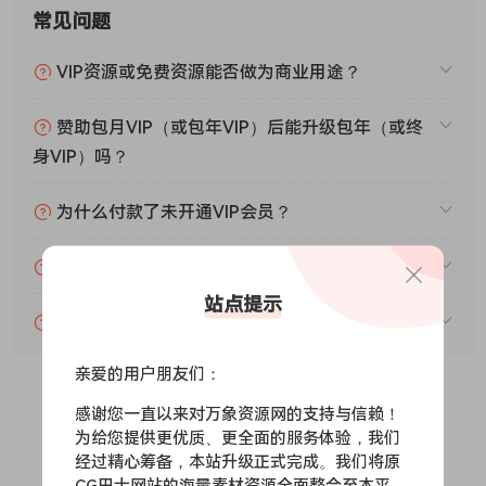
常见问题
VIP资源或免费资源能否做为商业用途？
赞助包月VIP（或包年VIP）后能升级包年（或终
身VIP）吗？
为什么付款了未开通VIP会员？
账号可以分享或者借给别人用吗？
站点提示
VIP会员剩余时间查询？
亲爱的用户朋友们：
感谢您一直以来对万象资源网的支持与信赖！
0
0
为给您提供更优质、更全面的服务体验，我们
经过精心筹备，本站升级正式完成。我们将原
CG巴士网站的海量素材资源全面整合至本平