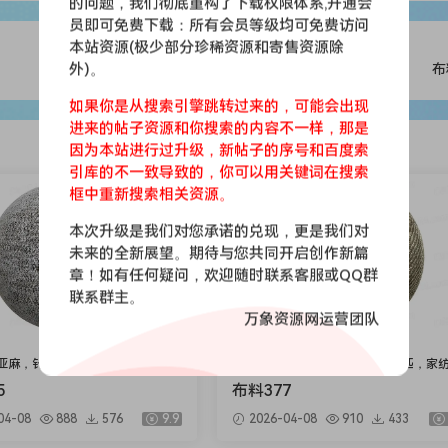
的问题，我们彻底重构了下载权限体系,开通会
员即可免费下载：所有会员等级均可免费访问
本站资源(极少部分珍稀资源和寄售资源除
外)。
布
如果你是从搜索引擎跳转过来的，可能会出现
进来的帖子资源和你搜索的内容不一样，那是
因为本站进行过升级，新帖子的序号和百度索
引库的不一致导致的，你可以用关键词在搜索
会员免费
框中重新搜索相关资源。
本次升级是我们对您承诺的兑现，更是我们对
未来的全新展望。期待与您共同开启创作新篇
章！如有任何疑问，欢迎随时联系客服或QQ群
联系群主。
万象资源网运营团队
亚麻，针织，仿皮，布匹，家纺，
印花，亚麻，针织，仿皮，布匹，家
绒布
5
布料377
04-08
888
576
9.9
2026-04-08
910
433