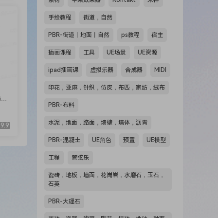
素材
苹果效果器
Kontakt
采样
手绘教程
街道，自然
PBR-街道丨地面丨自然
ps教程
宿主
插画课程
工具
UE场景
UE资源
ipad插画课
虚拟乐器
合成器
MIDI
印花，亚麻，针织，仿皮，布匹，家纺，绒布
纺，
PBR-布料
水泥，地面，路面，墙壁，墙体，沥青
9.9
PBR-混凝土
UE角色
预置
UE模型
工程
管弦乐
瓷砖，地板，墙面，花岗岩，水磨石，玉石，
石英
PBR-大理石