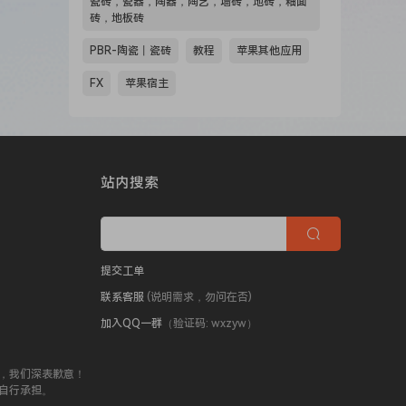
瓷砖，瓷器，陶器，陶艺，墙砖，地砖，釉面
砖，地板砖
PBR-陶瓷丨瓷砖
教程
苹果其他应用
FX
苹果宿主
站内搜索
提交工单
联系客服
(说明需求，勿问在否)
加入QQ一群
（验证码: wxzyw）
，我们深表歉意！
自行承担。