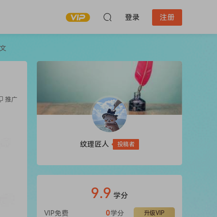
登录
注册
文
推广
纹理匠人
投稿者
9.9
学分
VIP免费
0
学分
升级VIP