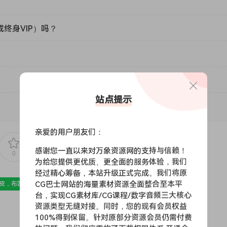
或终身VIP）吗？
站点提示
亲爱的用户朋友们：
感谢您一直以来对万象资源网的支持与信赖！
0
0
为给您提供更优质、更全面的服务体验，我们
经过精心筹备，本站升级正式完成。我们将原
CG巴士网站的海量素材资源全面整合至本平
皮，布匹，家纺，绒布
材质贴图
台，实现CG素材库/CG课程/数字音频三大核心
资源类型无缝对接。同时，您的现有会员权益
100%得到保留。针对原部分资源会员仍需付费