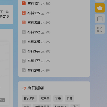
1
布料131
600
下一篇
2
布料125
599
料218
3
布料238
599
4
布料192
598
5
布料325
597
6
布料346
597
7
布料177
597
8
布料298
594
纺，
热门标签
材质贴图
效果器
苹果
音源
9.9