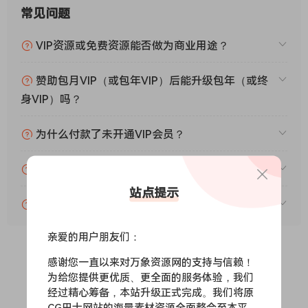
常见问题
VIP资源或免费资源能否做为商业用途？
赞助包月VIP（或包年VIP）后能升级包年（或终
身VIP）吗？
为什么付款了未开通VIP会员？
账号可以分享或者借给别人用吗？
站点提示
VIP会员剩余时间查询？
亲爱的用户朋友们：
感谢您一直以来对万象资源网的支持与信赖！
0
0
为给您提供更优质、更全面的服务体验，我们
经过精心筹备，本站升级正式完成。我们将原
CG巴士网站的海量素材资源全面整合至本平