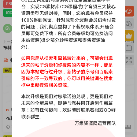
PBR-布料
PBR材质（在线预览）
台，实现CG素材库/CG课程/数字音频三大核心
资源类型无缝对接。同时，您的现有会员权益
印花，亚麻，针织，仿皮，布匹，家纺，绒布
材质贴图
100%得到保留。针对原部分资源会员仍需付费
的问题，我们彻底重构了下载权限体系,开通会
员即可免费下载：所有会员等级均可免费访问
本站资源(极少部分珍稀资源和寄售资源除
上一篇
下一篇
外)。
布料192
布料190
如果你是从搜索引擎跳转过来的，可能会出现
猜你喜欢
进来的帖子资源和你搜索的内容不一样，那是
会员免费
会员免费
因为本站进行过升级，新帖子的序号和百度索
引库的不一致导致的，你可以用关键词在搜索
框中重新搜索相关资源。
本次升级是我们对您承诺的兑现，更是我们对
未来的全新展望。期待与您共同开启创作新篇
章！如有任何疑问，欢迎随时联系客服或QQ群
印花，亚麻，针织，仿皮，布
印花，亚麻，针织，仿皮，布
匹，家纺，绒布
匹，家纺，绒布
联系群主。
布料375
布料376
万象资源网运营团队
2026-04-08
9.9
2026-04-08
9.9