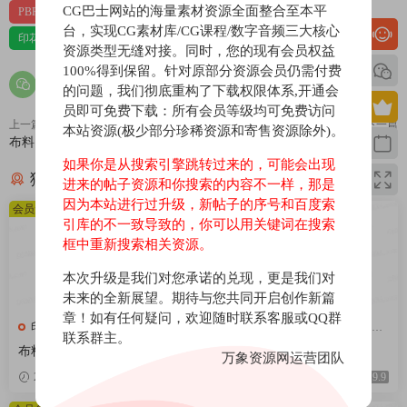
CG巴士网站的海量素材资源全面整合至本平
PBR-布料
PBR材质（在线预览）
台，实现CG素材库/CG课程/数字音频三大核心
印花，亚麻，针织，仿皮，布匹，家纺，绒布
材质贴图
资源类型无缝对接。同时，您的现有会员权益
100%得到保留。针对原部分资源会员仍需付费
的问题，我们彻底重构了下载权限体系,开通会
员即可免费下载：所有会员等级均可免费访问
上一篇
下一篇
本站资源(极少部分珍稀资源和寄售资源除外)。
布料157
布料155
如果你是从搜索引擎跳转过来的，可能会出现
猜你喜欢
进来的帖子资源和你搜索的内容不一样，那是
因为本站进行过升级，新帖子的序号和百度索
会员免费
会员免费
引库的不一致导致的，你可以用关键词在搜索
框中重新搜索相关资源。
本次升级是我们对您承诺的兑现，更是我们对
未来的全新展望。期待与您共同开启创作新篇
章！如有任何疑问，欢迎随时联系客服或QQ群
印花，亚麻，针织，仿皮，布
印花，亚麻，针织，仿皮，布
联系群主。
匹，家纺，绒布
匹，家纺，绒布
布料376
布料375
万象资源网运营团队
2026-04-08
9.9
2026-04-08
9.9