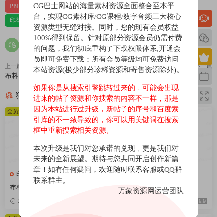
CG巴士网站的海量素材资源全面整合至本平
PBR-布料
PBR材质（在线预览）
台，实现CG素材库/CG课程/数字音频三大核心
印花，亚麻，针织，仿皮，布匹，家纺，绒布
材质贴图
资源类型无缝对接。同时，您的现有会员权益
100%得到保留。针对原部分资源会员仍需付费
的问题，我们彻底重构了下载权限体系,开通会
员即可免费下载：所有会员等级均可免费访问
上一篇
下一篇
本站资源(极少部分珍稀资源和寄售资源除外)。
布料133
布料131
如果你是从搜索引擎跳转过来的，可能会出现
猜你喜欢
进来的帖子资源和你搜索的内容不一样，那是
因为本站进行过升级，新帖子的序号和百度索
会员免费
会员免费
引库的不一致导致的，你可以用关键词在搜索
框中重新搜索相关资源。
本次升级是我们对您承诺的兑现，更是我们对
未来的全新展望。期待与您共同开启创作新篇
章！如有任何疑问，欢迎随时联系客服或QQ群
印花，亚麻，针织，仿皮，布
印花，亚麻，针织，仿皮，布
联系群主。
匹，家纺，绒布
匹，家纺，绒布
布料376
布料375
万象资源网运营团队
2026-04-08
9.9
2026-04-08
9.9