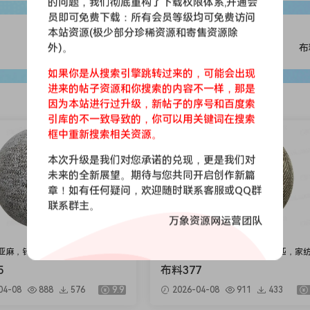
的问题，我们彻底重构了下载权限体系,开通会
员即可免费下载：所有会员等级均可免费访问
本站资源(极少部分珍稀资源和寄售资源除
外)。
布
如果你是从搜索引擎跳转过来的，可能会出现
进来的帖子资源和你搜索的内容不一样，那是
因为本站进行过升级，新帖子的序号和百度索
引库的不一致导致的，你可以用关键词在搜索
会员免费
框中重新搜索相关资源。
本次升级是我们对您承诺的兑现，更是我们对
未来的全新展望。期待与您共同开启创作新篇
章！如有任何疑问，欢迎随时联系客服或QQ群
联系群主。
万象资源网运营团队
亚麻，针织，仿皮，布匹，家纺，
印花，亚麻，针织，仿皮，布匹，家
绒布
5
布料377
04-08
888
576
9.9
2026-04-08
911
433