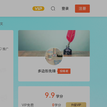
登录
注册
文
推广
多边形先锋
投稿者
9.9
学分
VIP免费
0
学分
升级VIP