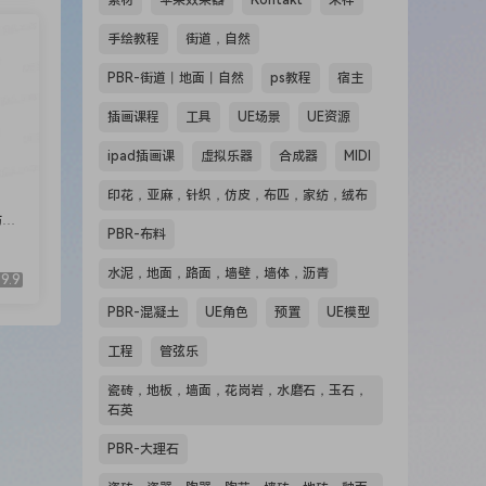
素材
苹果效果器
Kontakt
采样
手绘教程
街道，自然
PBR-街道丨地面丨自然
ps教程
宿主
插画课程
工具
UE场景
UE资源
ipad插画课
虚拟乐器
合成器
MIDI
印花，亚麻，针织，仿皮，布匹，家纺，绒布
纺，
PBR-布料
水泥，地面，路面，墙壁，墙体，沥青
9.9
PBR-混凝土
UE角色
预置
UE模型
工程
管弦乐
瓷砖，地板，墙面，花岗岩，水磨石，玉石，
石英
PBR-大理石