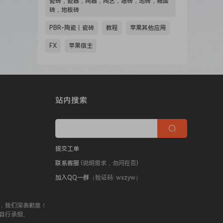
瓷砖，瓷器，陶器，陶艺，墙砖，地砖，釉面
砖，地板砖
PBR-陶瓷丨瓷砖
教程
苹果其他应用
FX
苹果宿主
站内搜索
提交工单
联系客服
(说明需求，勿问在否)
加入QQ一群
（验证码: wxzyw）
，我们深表歉意！
自行承担。