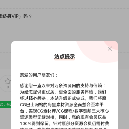
或终身VIP）吗？
站点提示
亲爱的用户朋友们：
感谢您一直以来对万象资源网的支持与信赖！
0
0
为给您提供更优质、更全面的服务体验，我们
经过精心筹备，本站升级正式完成。我们将原
CG巴士网站的海量素材资源全面整合至本平
皮，布匹，家纺，绒布
材质贴图
台，实现CG素材库/CG课程/数字音频三大核心
资源类型无缝对接。同时，您的现有会员权益
100%得到保留。针对原部分资源会员仍需付费