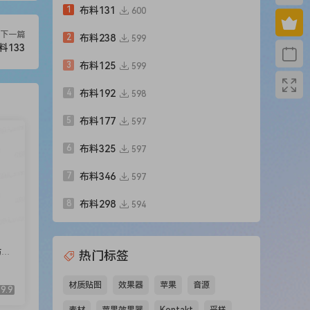
1
布料131
600
下一篇
2
布料238
599
料133
3
布料125
599
4
布料192
598
5
布料177
597
6
布料325
597
7
布料346
597
8
布料298
594
纺，
热门标签
材质贴图
效果器
苹果
音源
9.9