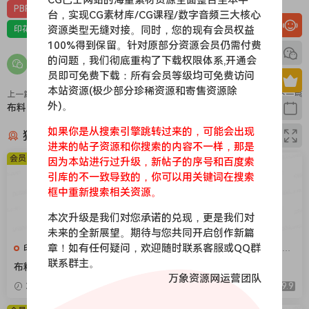
PBR-布料
PBR材质（在线预览）
台，实现CG素材库/CG课程/数字音频三大核心
资源类型无缝对接。同时，您的现有会员权益
印花，亚麻，针织，仿皮，布匹，家纺，绒布
材质贴图
100%得到保留。针对原部分资源会员仍需付费
的问题，我们彻底重构了下载权限体系,开通会
员即可免费下载：所有会员等级均可免费访问
本站资源(极少部分珍稀资源和寄售资源除
上一篇
下一篇
外)。
布料144
布料142
如果你是从搜索引擎跳转过来的，可能会出现
猜你喜欢
进来的帖子资源和你搜索的内容不一样，那是
会员免费
会员免费
因为本站进行过升级，新帖子的序号和百度索
引库的不一致导致的，你可以用关键词在搜索
框中重新搜索相关资源。
本次升级是我们对您承诺的兑现，更是我们对
未来的全新展望。期待与您共同开启创作新篇
章！如有任何疑问，欢迎随时联系客服或QQ群
印花，亚麻，针织，仿皮，布
印花，亚麻，针织，仿皮，布
匹，家纺，绒布
匹，家纺，绒布
联系群主。
布料376
布料375
万象资源网运营团队
2026-04-08
9.9
2026-04-08
9.9