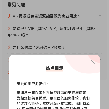
常见问题
VIP资源或免费资源能否做为商业用途？
赞助包月VIP（或包年VIP）后能升级包年（或终
身VIP）吗？
为什么付款了未开通VIP会员？
账号可以分享或者借给别人用吗？
站点提示
VIP会员剩余时间查询？
亲爱的用户朋友们：
感谢您一直以来对万象资源网的支持与信赖！
0
0
为给您提供更优质、更全面的服务体验，我们
经过精心筹备，本站升级正式完成。我们将原
CG巴士网站的海量素材资源全面整合至本平