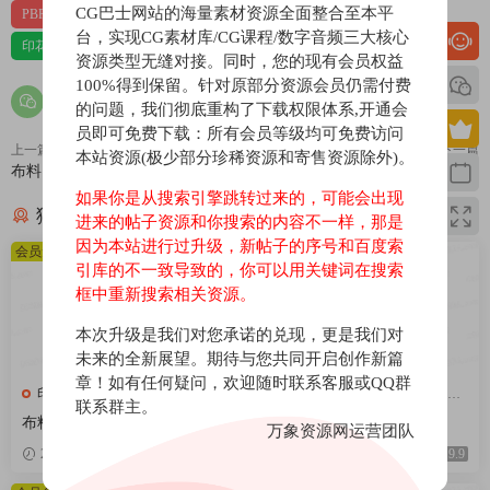
CG巴士网站的海量素材资源全面整合至本平
PBR-布料
PBR材质（在线预览）
台，实现CG素材库/CG课程/数字音频三大核心
印花，亚麻，针织，仿皮，布匹，家纺，绒布
材质贴图
资源类型无缝对接。同时，您的现有会员权益
100%得到保留。针对原部分资源会员仍需付费
的问题，我们彻底重构了下载权限体系,开通会
员即可免费下载：所有会员等级均可免费访问
上一篇
下一篇
本站资源(极少部分珍稀资源和寄售资源除外)。
布料146
布料144
如果你是从搜索引擎跳转过来的，可能会出现
猜你喜欢
进来的帖子资源和你搜索的内容不一样，那是
因为本站进行过升级，新帖子的序号和百度索
会员免费
会员免费
引库的不一致导致的，你可以用关键词在搜索
框中重新搜索相关资源。
本次升级是我们对您承诺的兑现，更是我们对
未来的全新展望。期待与您共同开启创作新篇
章！如有任何疑问，欢迎随时联系客服或QQ群
印花，亚麻，针织，仿皮，布
印花，亚麻，针织，仿皮，布
联系群主。
匹，家纺，绒布
匹，家纺，绒布
布料375
布料376
万象资源网运营团队
2026-04-08
9.9
2026-04-08
9.9