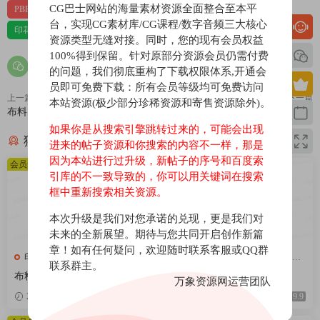
CG巴士网站的海量素材资源全面整合至本平
PBR-布料
PBR材质（在线预览）
台，实现CG素材库/CG课程/数字音频三大核心
印花，亚麻，针织，仿皮，布匹，家纺，绒布
材质贴图
资源类型无缝对接。同时，您的现有会员权益
100%得到保留。针对原部分资源会员仍需付费
的问题，我们彻底重构了下载权限体系,开通会
员即可免费下载：所有会员等级均可免费访问
上一篇
下一篇
本站资源(极少部分珍稀资源和寄售资源除外)。
布料107
布料105
如果你是从搜索引擎跳转过来的，可能会出现
猜你喜欢
进来的帖子资源和你搜索的内容不一样，那是
因为本站进行过升级，新帖子的序号和百度索
会员免费
会员免费
引库的不一致导致的，你可以用关键词在搜索
框中重新搜索相关资源。
本次升级是我们对您承诺的兑现，更是我们对
未来的全新展望。期待与您共同开启创作新篇
章！如有任何疑问，欢迎随时联系客服或QQ群
印花，亚麻，针织，仿皮，布
印花，亚麻，针织，仿皮，布
联系群主。
匹，家纺，绒布
匹，家纺，绒布
布料375
布料376
万象资源网运营团队
2026-04-08
9.9
2026-04-08
9.9