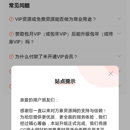
常见问题
VIP资源或免费资源能否做为商业用途？
赞助包月VIP（或包年VIP）后能升级包年（或终
身VIP）吗？
为什么付款了未开通VIP会员？
账号可以分享或者借给别人用吗？
站点提示
VIP会员剩余时间查询？
亲爱的用户朋友们：
感谢您一直以来对万象资源网的支持与信赖！
0
0
为给您提供更优质、更全面的服务体验，我们
经过精心筹备，本站升级正式完成。我们将原
CG巴士网站的海量素材资源全面整合至本平