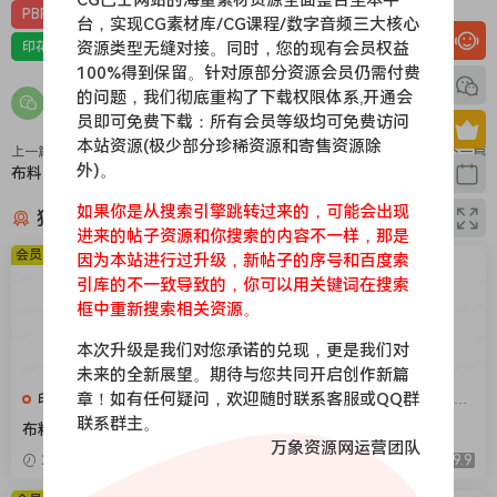
PBR-布料
PBR材质（在线预览）
台，实现CG素材库/CG课程/数字音频三大核心
资源类型无缝对接。同时，您的现有会员权益
印花，亚麻，针织，仿皮，布匹，家纺，绒布
材质贴图
100%得到保留。针对原部分资源会员仍需付费
的问题，我们彻底重构了下载权限体系,开通会
员即可免费下载：所有会员等级均可免费访问
本站资源(极少部分珍稀资源和寄售资源除
上一篇
下一篇
外)。
布料115
布料113
如果你是从搜索引擎跳转过来的，可能会出现
猜你喜欢
进来的帖子资源和你搜索的内容不一样，那是
会员免费
会员免费
因为本站进行过升级，新帖子的序号和百度索
引库的不一致导致的，你可以用关键词在搜索
框中重新搜索相关资源。
本次升级是我们对您承诺的兑现，更是我们对
未来的全新展望。期待与您共同开启创作新篇
章！如有任何疑问，欢迎随时联系客服或QQ群
印花，亚麻，针织，仿皮，布
印花，亚麻，针织，仿皮，布
匹，家纺，绒布
匹，家纺，绒布
联系群主。
布料376
布料375
万象资源网运营团队
2026-04-08
9.9
2026-04-08
9.9