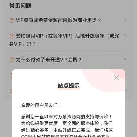
常见问题
VIP资源或免费资源能否做为商业用途？
赞助包月VIP（或包年VIP）后能升级包年（或终
身VIP）吗？
为什么付款了未开通VIP会员？
账号可以分享或者借给别人用吗？
站点提示
VIP会员剩余时间查询？
亲爱的用户朋友们：
感谢您一直以来对万象资源网的支持与信赖！
0
0
为给您提供更优质、更全面的服务体验，我们
经过精心筹备，本站升级正式完成。我们将原
CG巴士网站的海量素材资源全面整合至本平