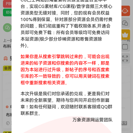
PBR-布料
PBR材质（在线预览）
台，实现CG素材库/CG课程/数字音频三大核心
资源类型无缝对接。同时，您的现有会员权益
印花，亚麻，针织，仿皮，布匹，家纺，绒布
材质贴图
100%得到保留。针对原部分资源会员仍需付费
的问题，我们彻底重构了下载权限体系,开通会
员即可免费下载：所有会员等级均可免费访问
本站资源(极少部分珍稀资源和寄售资源除
上一篇
下一篇
外)。
布料090
布料088
如果你是从搜索引擎跳转过来的，可能会出现
猜你喜欢
进来的帖子资源和你搜索的内容不一样，那是
会员免费
会员免费
因为本站进行过升级，新帖子的序号和百度索
引库的不一致导致的，你可以用关键词在搜索
框中重新搜索相关资源。
本次升级是我们对您承诺的兑现，更是我们对
未来的全新展望。期待与您共同开启创作新篇
章！如有任何疑问，欢迎随时联系客服或QQ群
印花，亚麻，针织，仿皮，布
印花，亚麻，针织，仿皮，布
匹，家纺，绒布
匹，家纺，绒布
联系群主。
布料376
布料375
万象资源网运营团队
2026-04-08
9.9
2026-04-08
9.9