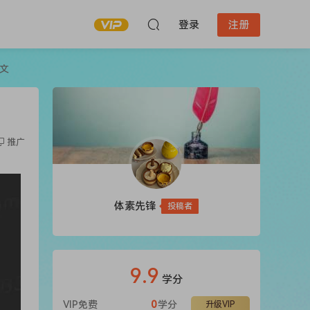
登录
注册
文
推广
体素先锋
投稿者
9.9
学分
VIP免费
0
学分
升级VIP