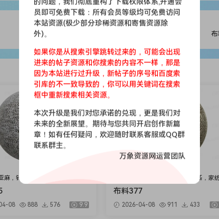
的问题，我们彻底重构了下载权限体系,开通会
员即可免费下载：所有会员等级均可免费访问
本站资源(极少部分珍稀资源和寄售资源除
外)。
布
如果你是从搜索引擎跳转过来的，可能会出现
进来的帖子资源和你搜索的内容不一样，那是
因为本站进行过升级，新帖子的序号和百度索
引库的不一致导致的，你可以用关键词在搜索
会员免费
框中重新搜索相关资源。
本次升级是我们对您承诺的兑现，更是我们对
未来的全新展望。期待与您共同开启创作新篇
章！如有任何疑问，欢迎随时联系客服或QQ群
联系群主。
万象资源网运营团队
亚麻，针织，仿皮，布匹，家纺，
印花，亚麻，针织，仿皮，布匹，家
绒布
5
布料377
04-08
888
576
9.9
2026-04-08
911
433