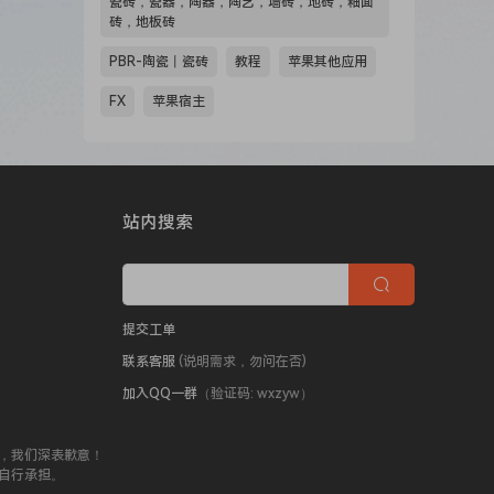
瓷砖，瓷器，陶器，陶艺，墙砖，地砖，釉面
砖，地板砖
PBR-陶瓷丨瓷砖
教程
苹果其他应用
FX
苹果宿主
站内搜索
提交工单
联系客服
(说明需求，勿问在否)
加入QQ一群
（验证码: wxzyw）
，我们深表歉意！
自行承担。