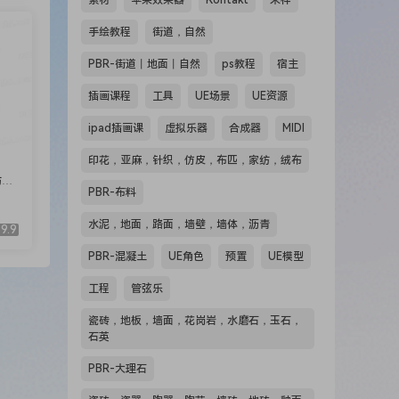
素材
苹果效果器
Kontakt
采样
手绘教程
街道，自然
PBR-街道丨地面丨自然
ps教程
宿主
插画课程
工具
UE场景
UE资源
ipad插画课
虚拟乐器
合成器
MIDI
印花，亚麻，针织，仿皮，布匹，家纺，绒布
纺，
PBR-布料
水泥，地面，路面，墙壁，墙体，沥青
9.9
PBR-混凝土
UE角色
预置
UE模型
工程
管弦乐
瓷砖，地板，墙面，花岗岩，水磨石，玉石，
石英
PBR-大理石