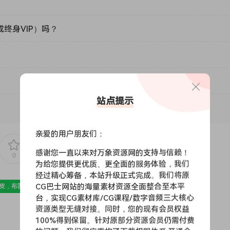
或终身VIP）吗？
站点提示
亲爱的用户朋友们：
感谢您一直以来对万象资源网的支持与信赖！
0
0
为给您提供更优质、更全面的服务体验，我们
经过精心筹备，本站升级正式完成。我们将原
CG巴士网站的海量素材资源全面整合至本平
皮，布匹，家纺，绒布
材质贴图
台，实现CG素材库/CG课程/数字音频三大核心
资源类型无缝对接。同时，您的现有会员权益
100%得到保留。针对原部分资源会员仍需付费