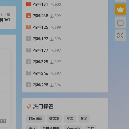
1
布料131
600
下一篇
2
布料238
599
料067
3
布料125
599
4
布料192
598
5
布料177
597
6
布料325
597
7
布料346
597
8
布料298
594
纺，
热门标签
材质贴图
效果器
苹果
音源
9.9