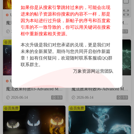
如果你是从搜索引擎跳转过来的，可能会出现
进来的帖子资源和你搜索的内容不一样，那是
UE特效
UE特效
因为本站进行过升级，新帖子的序号和百度索
魔法效果特效02-Advanced Mag
魔法效果特效04-Advanced Mag
引库的不一致导致的，你可以用关键词在搜索
ic FX 02
ic FX 04
2026-06-14
9.9
2026-06-14
9.9
框中重新搜索相关资源。
会员免费
会员免费
本次升级是我们对您承诺的兑现，更是我们对
未来的全新展望。期待与您共同开启创作新篇
章！如有任何疑问，欢迎随时联系客服或QQ群
联系群主。
万象资源网运营团队
UE特效
UE特效
魔法效果特效03-Advanced Mag
魔法效果特效06-Advanced Mag
ic FX 03
ic FX 06
2026-06-14
9.9
2026-06-14
9.9
会员免费
会员免费