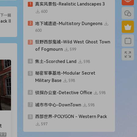
真实风景包-Realistic Landscapes 3
1
600
下一篇
ck II
2
地下城遗迹-Multistory Dungeons
600
狂野西部鬼城-Wild West Ghost Town
3
of Fogmourn
599
4
焦土-Scorched Land
598
秘密军事基地-Modular Secret
5
Military Base
598
6
侦探办公室-Detective Office
598
7
城市市中心-DownTown
598
西部世界-POLYGON - Western Pack
8
597
t
9.9