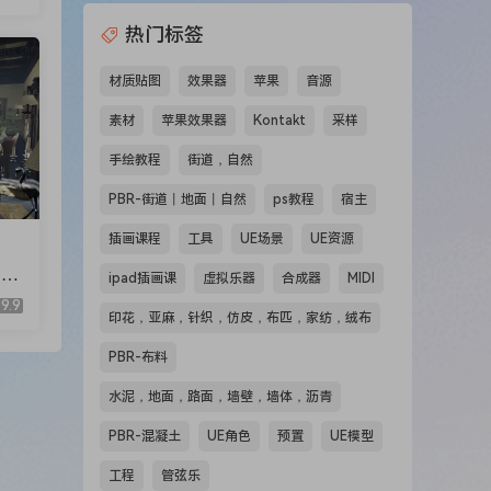
热门标签
材质贴图
效果器
苹果
音源
素材
苹果效果器
Kontakt
采样
手绘教程
街道，自然
PBR-街道丨地面丨自然
ps教程
宿主
插画课程
工具
UE场景
UE资源
(M
ipad插画课
虚拟乐器
合成器
MIDI
9.9
印花，亚麻，针织，仿皮，布匹，家纺，绒布
PBR-布料
水泥，地面，路面，墙壁，墙体，沥青
PBR-混凝土
UE角色
预置
UE模型
工程
管弦乐