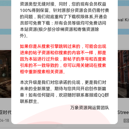
资源类型无缝对接。同时，您的现有会员权益
100%得到保留。针对原部分资源会员仍需付费
的问题，我们彻底重构了下载权限体系,开通会
废弃厨房-Survival Ki
员即可免费下载：所有会员等级均可免费访问
本站资源(极少部分珍稀资源和寄售资源除
外)。
如果你是从搜索引擎跳转过来的，可能会出现
进来的帖子资源和你搜索的内容不一样，那是
会员免费
因为本站进行过升级，新帖子的序号和百度索
引库的不一致导致的，你可以用关键词在搜索
框中重新搜索相关资源。
本次升级是我们对您承诺的兑现，更是我们对
未来的全新展望。期待与您共同开启创作新篇
章！如有任何疑问，欢迎随时联系客服或QQ群
联系群主。
UE场景
万象资源网运营团队
时代室内建筑-Victorian
维多利亚街景-Victorian Stree
rs
04-18
726
394
9.9
2026-04-18
870
477