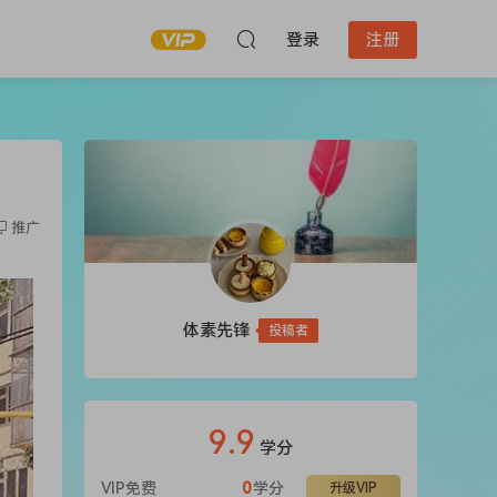
登录
注册
推广
体素先锋
投稿者
9.9
学分
VIP免费
0
学分
升级VIP