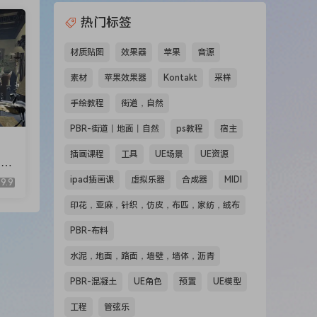
热门标签
材质贴图
效果器
苹果
音源
素材
苹果效果器
Kontakt
采样
手绘教程
街道，自然
PBR-街道丨地面丨自然
ps教程
宿主
插画课程
工具
UE场景
UE资源
(M
ipad插画课
虚拟乐器
合成器
MIDI
9.9
印花，亚麻，针织，仿皮，布匹，家纺，绒布
PBR-布料
水泥，地面，路面，墙壁，墙体，沥青
PBR-混凝土
UE角色
预置
UE模型
工程
管弦乐