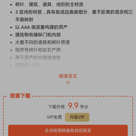
树叶、建筑、道具、地形的主材质
3 层地形材质，具有自适应曲面细分、基于距离的混合和三
平面映射
以 AAA 级质量构建的资产
建筑物有操纵门和内部
大量不同的道具和树叶资源
程序性树叶和岩石产卵
用于资产的内置碰撞体
模型的 LOD
动态或静态照明级别版本
阅读全文
包括沙漠场景，废弃的餐馆和道路
资源下载
9.9
下载价格
学分
VIP免费
升级VIP
点击检测网盘有效后购买