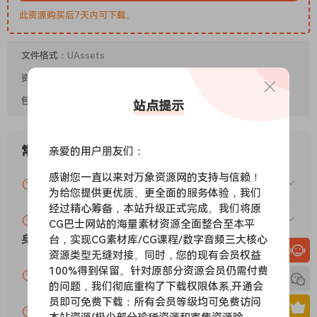
此资源购买后7天内可下载。
文件格式：
UAssets
资源类型：
UE场景
包括内容：
模型+材质+场景
站点提示
常见问题
亲爱的用户朋友们：
感谢您一直以来对万象资源网的支持与信赖！
VIP资源或免费资源能否做为商业用途？
为给您提供更优质、更全面的服务体验，我们
经过精心筹备，本站升级正式完成。我们将原
赞助包月VIP（或包年VIP）后能升级包年（或终
CG巴士网站的海量素材资源全面整合至本平
身VIP）吗？
台，实现CG素材库/CG课程/数字音频三大核心
资源类型无缝对接。同时，您的现有会员权益
100%得到保留。针对原部分资源会员仍需付费
为什么付款了未开通VIP会员？
的问题，我们彻底重构了下载权限体系,开通会
员即可免费下载：所有会员等级均可免费访问
账号可以分享或者借给别人用吗？