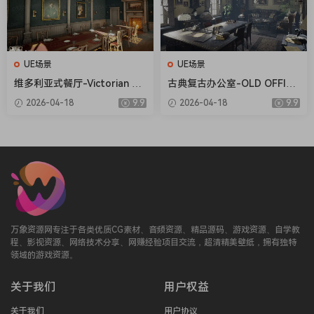
UE场景
UE场景
维多利亚式餐厅-Victorian Di
古典复古办公室-OLD OFFICE
ning Room
(MODULAR)
2026-04-18
9.9
2026-04-18
9.9
万象资源网专注于各类优质CG素材、音频资源、精品源码、游戏资源、自学教
程、影视资源、网络技术分享、网赚经验项目交流，超清精美壁纸，拥有独特
领域的游戏资源。
关于我们
用户权益
关于我们
用户协议