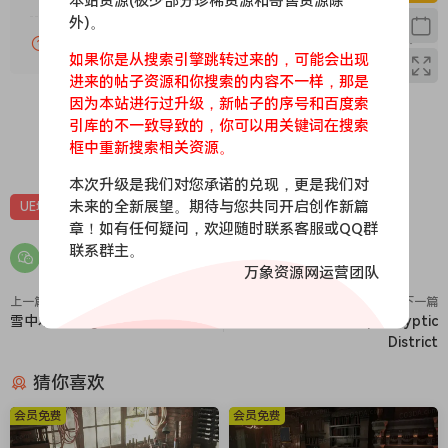
本站资源(极少部分珍稀资源和寄售资源除
外)。
VIP会员剩余时间查询？
如果你是从搜索引擎跳转过来的，可能会出现
进来的帖子资源和你搜索的内容不一样，那是
因为本站进行过升级，新帖子的序号和百度索
引库的不一致导致的，你可以用关键词在搜索
框中重新搜索相关资源。
0
0
本次升级是我们对您承诺的兑现，更是我们对
未来的全新展望。期待与您共同开启创作新篇
UE场景
UE场景-末日丨废土
UE资源
未分类
章！如有任何疑问，欢迎随时联系客服或QQ群
联系群主。
万象资源网运营团队
上一篇
下一篇
雪中木屋-Log Cabin
废弃城镇-Post Apocalyptic
District
猜你喜欢
会员免费
会员免费