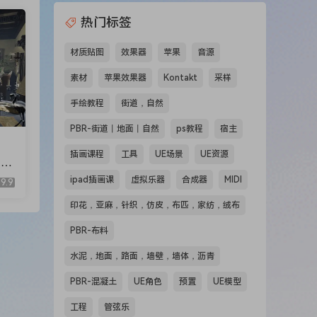
热门标签
材质贴图
效果器
苹果
音源
素材
苹果效果器
Kontakt
采样
手绘教程
街道，自然
PBR-街道丨地面丨自然
ps教程
宿主
插画课程
工具
UE场景
UE资源
(M
ipad插画课
虚拟乐器
合成器
MIDI
9.9
印花，亚麻，针织，仿皮，布匹，家纺，绒布
PBR-布料
水泥，地面，路面，墙壁，墙体，沥青
PBR-混凝土
UE角色
预置
UE模型
工程
管弦乐