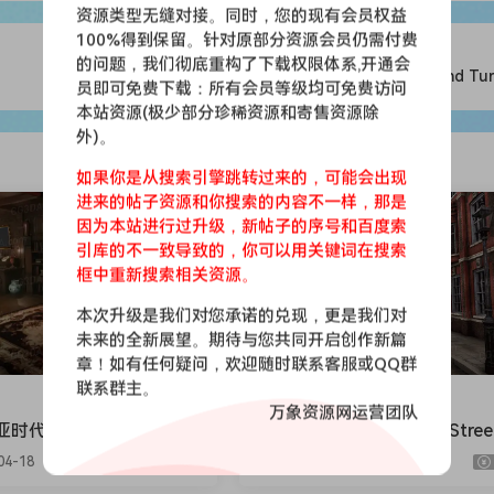
资源类型无缝对接。同时，您的现有会员权益
100%得到保留。针对原部分资源会员仍需付费
的问题，我们彻底重构了下载权限体系,开通会
风力涡轮机-Wind Turb
员即可免费下载：所有会员等级均可免费访问
本站资源(极少部分珍稀资源和寄售资源除
外)。
如果你是从搜索引擎跳转过来的，可能会出现
进来的帖子资源和你搜索的内容不一样，那是
会员免费
因为本站进行过升级，新帖子的序号和百度索
引库的不一致导致的，你可以用关键词在搜索
框中重新搜索相关资源。
本次升级是我们对您承诺的兑现，更是我们对
未来的全新展望。期待与您共同开启创作新篇
章！如有任何疑问，欢迎随时联系客服或QQ群
联系群主。
UE场景
万象资源网运营团队
时代室内建筑-Victorian
维多利亚街景-Victorian Stree
rs
04-18
726
394
9.9
2026-04-18
870
477