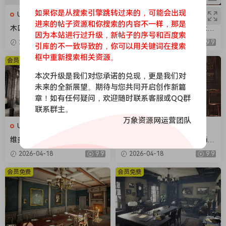
如果你是从搜索引擎跳转过来的，可能会出现
UE场景
UE场景
进来的帖子资源和你搜索的内容不一样，那是
木匠工作车间-Carpenters W
维多利亚时代室内建筑-Victor
因为本站进行过升级，新帖子的序号和百度索
orkshop
ian Interiors
2026-04-18
9.9
2026-04-18
9.9
引库的不一致导致的，你可以用关键词在搜索
框中重新搜索相关资源。
会员免费
会员免费
本次升级是我们对您承诺的兑现，更是我们对
未来的全新展望。期待与您共同开启创作新篇
章！如有任何疑问，欢迎随时联系客服或QQ群
联系群主。
万象资源网运营团队
UE场景
UE场景
维多利亚街景-Victorian Stre
维多利亚时代的室内环境-Vict
et
orian Interior Environment
2026-04-18
9.9
2026-04-18
9.9
会员免费
会员免费