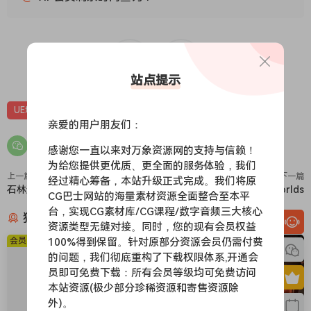
0
0
站点提示
UE场景
UE场景-自然环境
UE资源
亲爱的用户朋友们：
感谢您一直以来对万象资源网的支持与信赖！
为给您提供更优质、更全面的服务体验，我们
上一篇
下一篇
经过精心筹备，本站升级正式完成。我们将原
石林遗迹-Circle of the Sun
冰川世界-Ice Snow Rock Worlds
CG巴士网站的海量素材资源全面整合至本平
台，实现CG素材库/CG课程/数字音频三大核心
猜你喜欢
资源类型无缝对接。同时，您的现有会员权益
100%得到保留。针对原部分资源会员仍需付费
会员免费
会员免费
的问题，我们彻底重构了下载权限体系,开通会
员即可免费下载：所有会员等级均可免费访问
本站资源(极少部分珍稀资源和寄售资源除
外)。