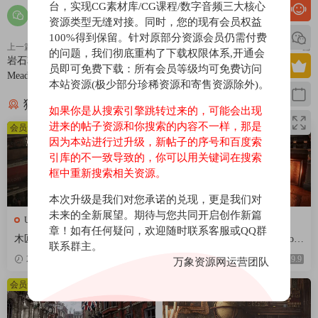
台，实现CG素材库/CG课程/数字音频三大核心
资源类型无缝对接。同时，您的现有会员权益
100%得到保留。针对原部分资源会员仍需付费
上一篇
下一篇
的问题，我们彻底重构了下载权限体系,开通会
岩石草地-Elite Landscapes: Rocky
欧洲森林小屋-European Forest
员即可免费下载：所有会员等级均可免费访问
Meadows
本站资源(极少部分珍稀资源和寄售资源除外)。
猜你喜欢
如果你是从搜索引擎跳转过来的，可能会出现
进来的帖子资源和你搜索的内容不一样，那是
会员免费
会员免费
因为本站进行过升级，新帖子的序号和百度索
引库的不一致导致的，你可以用关键词在搜索
框中重新搜索相关资源。
本次升级是我们对您承诺的兑现，更是我们对
未来的全新展望。期待与您共同开启创作新篇
UE场景
UE场景
章！如有任何疑问，欢迎随时联系客服或QQ群
木匠工作车间-Carpenters Works
维多利亚时代室内建筑-Victori
联系群主。
hop
an Interiors
2026-04-18
9.9
2026-04-18
9.9
万象资源网运营团队
会员免费
会员免费