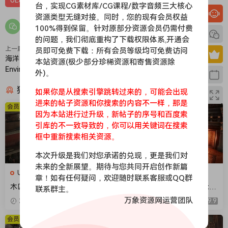
UE场景
UE场景-自然环境
UE资源
台，实现CG素材库/CG课程/数字音频三大核心
资源类型无缝对接。同时，您的现有会员权益
100%得到保留。针对原部分资源会员仍需付费
的问题，我们彻底重构了下载权限体系,开通会
上一篇
下一篇
员即可免费下载：所有会员等级均可免费访问
海洋生物环境-Ocean
雪山/山地风景包-Photorealistic
本站资源(极少部分珍稀资源和寄售资源除
Environment Pack
Landscape Pack 2
外)。
猜你喜欢
如果你是从搜索引擎跳转过来的，可能会出现
进来的帖子资源和你搜索的内容不一样，那是
会员免费
会员免费
因为本站进行过升级，新帖子的序号和百度索
引库的不一致导致的，你可以用关键词在搜索
框中重新搜索相关资源。
本次升级是我们对您承诺的兑现，更是我们对
未来的全新展望。期待与您共同开启创作新篇
UE场景
UE场景
章！如有任何疑问，欢迎随时联系客服或QQ群
木匠工作车间-Carpenters W
维多利亚时代室内建筑-Victor
联系群主。
orkshop
ian Interiors
万象资源网运营团队
2026-04-18
9.9
2026-04-18
9.9
会员免费
会员免费