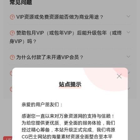
常见问题
VIP资源或免费资源能否做为商业用途？
赞助包月VIP（或包年VIP）后能升级包年（或终
身VIP）吗？
为什么付款了未开通VIP会员？
账号可以分享或者借给别人用吗？
站点提示
VIP会员剩余时间查询？
亲爱的用户朋友们：
感谢您一直以来对万象资源网的支持与信赖！
0
0
为给您提供更优质、更全面的服务体验，我们
经过精心筹备，本站升级正式完成。我们将原
CG巴士网站的海量素材资源全面整合至本平