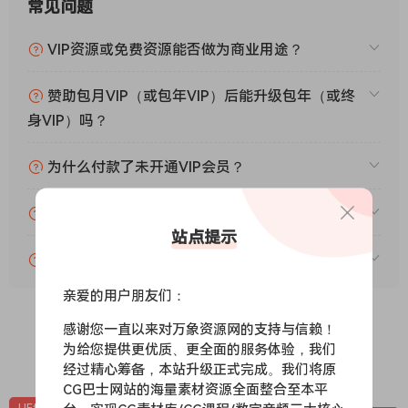
常见问题
VIP资源或免费资源能否做为商业用途？
赞助包月VIP（或包年VIP）后能升级包年（或终
身VIP）吗？
为什么付款了未开通VIP会员？
账号可以分享或者借给别人用吗？
站点提示
VIP会员剩余时间查询？
亲爱的用户朋友们：
感谢您一直以来对万象资源网的支持与信赖！
为给您提供更优质、更全面的服务体验，我们
0
0
经过精心筹备，本站升级正式完成。我们将原
CG巴士网站的海量素材资源全面整合至本平