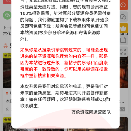
台，实现CG素材库/CG课程/数字音频三大核心
UE场景
UE场景-风格化
UE资源
资源类型无缝对接。同时，您的现有会员权益
100%得到保留。针对原部分资源会员仍需付费
的问题，我们彻底重构了下载权限体系,开通会
员即可免费下载：所有会员等级均可免费访问
上一篇
下一篇
本站资源(极少部分珍稀资源和寄售资源除
古代洞穴-Ancient Cavern Set I
绿色岛屿-Green Island
外)。
猜你喜欢
如果你是从搜索引擎跳转过来的，可能会出现
会员免费
会员免费
进来的帖子资源和你搜索的内容不一样，那是
因为本站进行过升级，新帖子的序号和百度索
引库的不一致导致的，你可以用关键词在搜索
框中重新搜索相关资源。
本次升级是我们对您承诺的兑现，更是我们对
未来的全新展望。期待与您共同开启创作新篇
UE场景
UE场景
章！如有任何疑问，欢迎随时联系客服或QQ群
木匠工作车间-Carpenters W
维多利亚时代室内建筑-Victor
联系群主。
orkshop
ian Interiors
2026-04-18
9.9
2026-04-18
9.9
万象资源网运营团队
会员免费
会员免费