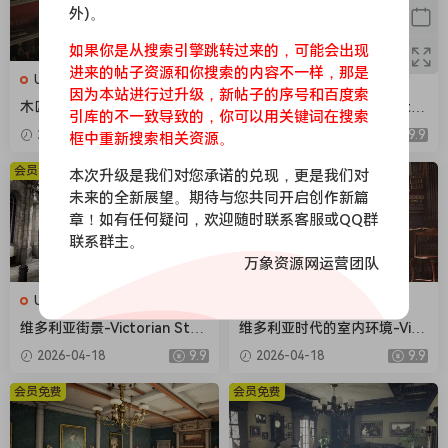
外)。
如果你是从搜索引擎跳转过来的，可能会出现
进来的帖子资源和你搜索的内容不一样，那是
UE场景
UE场景
因为本站进行过升级，新帖子的序号和百度索
木匠工作车间-Carpenters W
维多利亚时代室内建筑-Victor
引库的不一致导致的，你可以用关键词在搜索
orkshop
ian Interiors
2026-04-18
9.9
2026-04-18
9.9
框中重新搜索相关资源。
会员免费
会员免费
本次升级是我们对您承诺的兑现，更是我们对
未来的全新展望。期待与您共同开启创作新篇
章！如有任何疑问，欢迎随时联系客服或QQ群
联系群主。
万象资源网运营团队
UE场景
UE场景
维多利亚街景-Victorian Stre
维多利亚时代的室内环境-Vict
et
orian Interior Environment
2026-04-18
9.9
2026-04-18
9.9
会员免费
会员免费