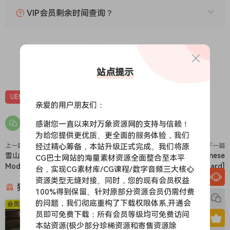
VIP会员剩余时间查询？
0
0
站点提示
UE场景
UE场景-古风丨和风
UE资源
亲爱的用户朋友们：
感谢您一直以来对万象资源网的支持与信赖！
为给您提供更优质、更全面的服务体验，我们
经过精心筹备，本站升级正式完成。我们将原
上一篇
下一篇
雪山神庙-Mountain Temple
日式庭院-Ryokan [Japanese
CG巴士网站的海量素材资源全面整合至本平
Modular Kit
Courtyard]
台，实现CG素材库/CG课程/数字音频三大核心
资源类型无缝对接。同时，您的现有会员权益
猜你喜欢
100%得到保留。针对原部分资源会员仍需付费
的问题，我们彻底重构了下载权限体系,开通会
会员免费
会员免费
员即可免费下载：所有会员等级均可免费访问
本站资源(极少部分珍稀资源和寄售资源除