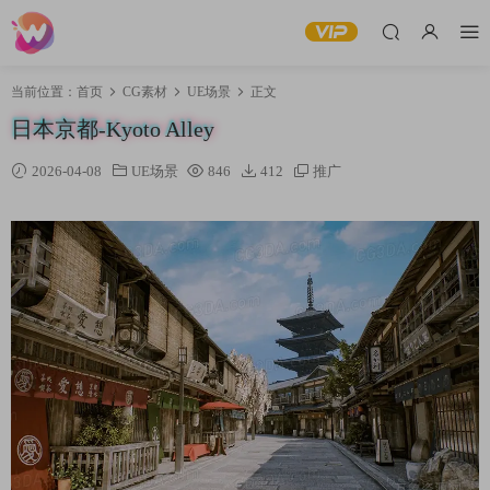
当前位置：
首页
CG素材
UE场景
正文
日本京都-Kyoto Alley
2026-04-08
UE场景
846
412
推广