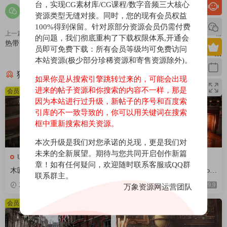
台，实现CG素材库/CG课程/数字音频三大核心
资源类型无缝对接。同时，您的现有会员权益
100%得到保留。针对原部分资源会员仍需付费
上一篇
下一篇
的问题，我们彻底重构了下载权限体系,开通会
热带岛屿-Brushify - Tropical Pack
古代洞穴系列三-Ancient Cavern Set
员即可免费下载：所有会员等级均可免费访问
III
本站资源(极少部分珍稀资源和寄售资源除外)。
猜你喜欢
如果你是从搜索引擎跳转过来的，可能会出现
进来的帖子资源和你搜索的内容不一样，那是
会员免费
会员免费
因为本站进行过升级，新帖子的序号和百度索
引库的不一致导致的，你可以用关键词在搜索
框中重新搜索相关资源。
本次升级是我们对您承诺的兑现，更是我们对
未来的全新展望。期待与您共同开启创作新篇
UE场景
UE场景
章！如有任何疑问，欢迎随时联系客服或QQ群
木匠工作车间-Carpenters Works
维多利亚时代室内建筑-Victori
联系群主。
hop
an Interiors
2026-04-18
9.9
2026-04-18
9.9
万象资源网运营团队
会员免费
会员免费