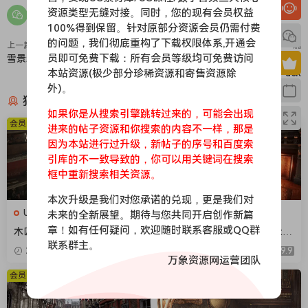
资源类型无缝对接。同时，您的现有会员权益
100%得到保留。针对原部分资源会员仍需付费
的问题，我们彻底重构了下载权限体系,开通会
上一篇
下一篇
员即可免费下载：所有会员等级均可免费访问
雪景森林-Winter Forest
热带岛屿-Brushify - Tropical
本站资源(极少部分珍稀资源和寄售资源除
Pack
外)。
猜你喜欢
如果你是从搜索引擎跳转过来的，可能会出现
会员免费
会员免费
进来的帖子资源和你搜索的内容不一样，那是
因为本站进行过升级，新帖子的序号和百度索
引库的不一致导致的，你可以用关键词在搜索
框中重新搜索相关资源。
本次升级是我们对您承诺的兑现，更是我们对
UE场景
UE场景
未来的全新展望。期待与您共同开启创作新篇
章！如有任何疑问，欢迎随时联系客服或QQ群
木匠工作车间-Carpenters W
维多利亚时代室内建筑-Victor
联系群主。
orkshop
ian Interiors
2026-04-18
9.9
2026-04-18
9.9
万象资源网运营团队
会员免费
会员免费