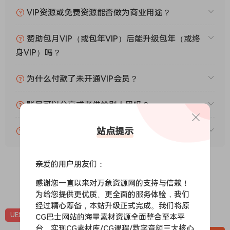
VIP资源或免费资源能否做为商业用途？
赞助包月VIP（或包年VIP）后能升级包年（或终
身VIP）吗？
为什么付款了未开通VIP会员？
账号可以分享或者借给别人用吗？
站点提示
VIP会员剩余时间查询？
亲爱的用户朋友们：
感谢您一直以来对万象资源网的支持与信赖！
0
0
为给您提供更优质、更全面的服务体验，我们
经过精心筹备，本站升级正式完成。我们将原
UE场景
UE场景-自然环境
UE资源
CG巴士网站的海量素材资源全面整合至本平
台，实现CG素材库/CG课程/数字音频三大核心